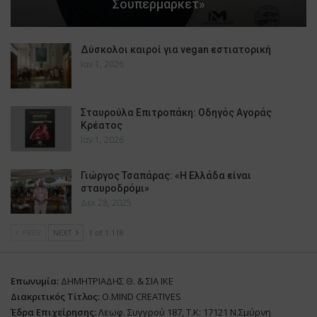
Σουπερμάρκετ»
Δύσκολοι καιροί για vegan εστιατορική
Ιαν 1, 2026
Σταυρούλα Επιτροπάκη: Οδηγός Αγοράς
Κρέατος
Ιαν 1, 2026
Γιώργος Τσαπάρας: «Η Ελλάδα είναι
σταυροδρόμι»
Δεκ 28, 2025
PREV
NEXT
1 of 1.118
Επωνυμία:
ΔΗΜΗΤΡΙΑΔΗΣ Θ. & ΣΙΑ ΙΚΕ
Διακριτικός Τίτλος:
O.MIND CREATIVES
Έδρα Επιχείρησης:
Λεωφ. Συγγρού 187, Τ.Κ: 17121 Ν.Σμύρνη