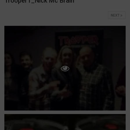
Trooper1_Nick Mc Brain
NEXT