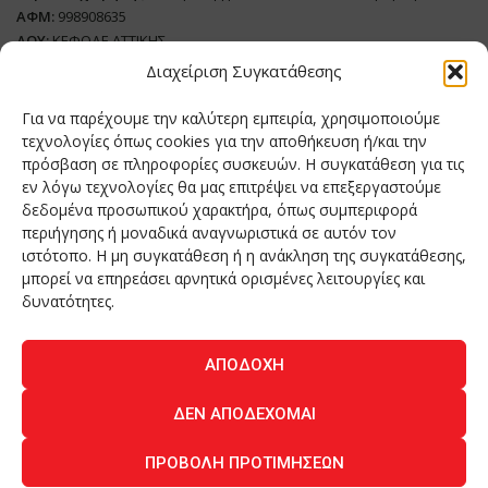
ΑΦΜ:
998908635
ΔΟΥ:
ΚΕΦΟΔΕ ΑΤΤΙΚΗΣ
Όνομα Ιδιοκτήτη και Νόμιμο Πρόσωπο
: Θεόδωρος Δημητριάδης
Διαχείριση Συγκατάθεσης
Διευθυντής Σύνταξης:
Ευθυμιάτου Μαίρη
Για να παρέχουμε την καλύτερη εμπειρία, χρησιμοποιούμε
Domain:
grillmagazine.gr
τεχνολογίες όπως cookies για την αποθήκευση ή/και την
πρόσβαση σε πληροφορίες συσκευών. Η συγκατάθεση για τις
Δικαιούχος Domain:
Θεόδωρος Δημητριάδης
εν λόγω τεχνολογίες θα μας επιτρέψει να επεξεργαστούμε
Διευθυντής:
Θεόδωρος Δημητριάδης
δεδομένα προσωπικού χαρακτήρα, όπως συμπεριφορά
Διαχειριστής:
Θεόδωρος Δημητριάδης
περιήγησης ή μοναδικά αναγνωριστικά σε αυτόν τον
Δήλωση Συμμόρφωσης
ιστότοπο. Η μη συγκατάθεση ή η ανάκληση της συγκατάθεσης,
μπορεί να επηρεάσει αρνητικά ορισμένες λειτουργίες και
Αριθμός Πιστοποίησης Μ.Η.Τ.:
242276
δυνατότητες.
ΑΠΟΔΟΧΉ
Home
NEA
ΚΟΥΖΙΝΑ
ΤΕΧΝΟΛΟΓΙΑ
ΛΕΙΤΟΥΡΓΙΑ
ΔΕΝ ΑΠΟΔΈΧΟΜΑΙ
ΑΝΘΡΩΠΟΙ
ΠΕΡΙΟΔΙΚΟ
ΕΠΙΚΟΙΝΩΝΙΑ
ΠΡΟΒΟΛΉ ΠΡΟΤΙΜΉΣΕΩΝ
O.MIND CREATIVES
© 2026 - All Rights Reserved. -
Πολιτική Απορρήτου