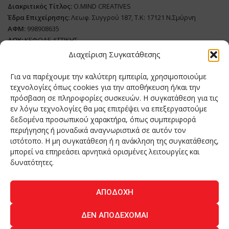
Διακριτικός Τίτλος:
O.MIND CREATIVES
Έδρα Επιχείρησης:
Λεωφ. Συγγρού 187, Τ.Κ: 17121 Ν.Σμύρνη
ΑΦΜ:
998908635
ΔΟΥ:
ΚΕΦΟΔΕ ΑΤΤΙΚΗΣ
Όνομα Ιδιοκτήτη και Νόμιμο Πρόσωπο
: Θεόδωρος Δημητριάδης
Διαχείριση Συγκατάθεσης
Διευθυντής Σύνταξης:
Ευθυμιάτου Μαίρη
Για να παρέχουμε την καλύτερη εμπειρία, χρησιμοποιούμε
Domain:
grillmagazine.gr
τεχνολογίες όπως cookies για την αποθήκευση ή/και την
Δικαιούχος Domain:
Θεόδωρος Δημητριάδης
πρόσβαση σε πληροφορίες συσκευών. Η συγκατάθεση για τις
εν λόγω τεχνολογίες θα μας επιτρέψει να επεξεργαστούμε
Διευθυντής:
Θεόδωρος Δημητριάδης
δεδομένα προσωπικού χαρακτήρα, όπως συμπεριφορά
Διαχειριστής:
Θεόδωρος Δημητριάδης
περιήγησης ή μοναδικά αναγνωριστικά σε αυτόν τον
Δήλωση Συμμόρφωσης
ιστότοπο. Η μη συγκατάθεση ή η ανάκληση της συγκατάθεσης,
μπορεί να επηρεάσει αρνητικά ορισμένες λειτουργίες και
Αριθμός Πιστοποίησης Μ.Η.Τ.:
242276
δυνατότητες.
ΑΠΟΔΟΧΉ
Home
NEA
ΚΟΥΖΙΝΑ
ΤΕΧΝΟΛΟΓΙΑ
ΛΕΙΤΟΥΡΓΙΑ
ΔΕΝ ΑΠΟΔΈΧΟΜΑΙ
ΑΝΘΡΩΠΟΙ
ΠΕΡΙΟΔΙΚΟ
ΕΠΙΚΟΙΝΩΝΙΑ