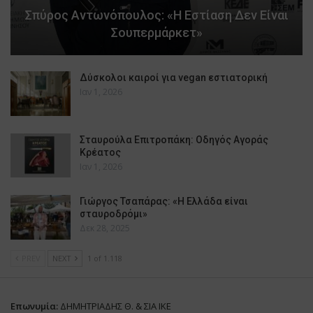
Σπύρος Αντωνόπουλος: «Η Εστίαση Δεν Είναι
Σουπερμάρκετ»
Δύσκολοι καιροί για vegan εστιατορική
Ιαν 1, 2026
Σταυρούλα Επιτροπάκη: Οδηγός Αγοράς
Κρέατος
Ιαν 1, 2026
Γιώργος Τσαπάρας: «Η Ελλάδα είναι
σταυροδρόμι»
Δεκ 28, 2025
PREV
NEXT
1 of 1.118
Επωνυμία:
ΔΗΜΗΤΡΙΑΔΗΣ Θ. & ΣΙΑ ΙΚΕ