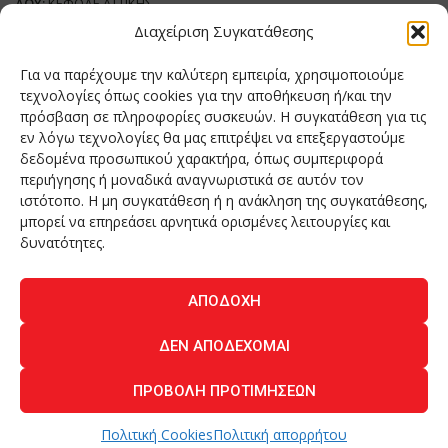
ΔΟΥ:
ΚΕΦΟΔΕ ΑΤΤΙΚΗΣ
Όνομα Ιδιοκτήτη και Νόμιμο Πρόσωπο
: Θεόδωρος Δημητριάδης
Διαχείριση Συγκατάθεσης
Διευθυντής Σύνταξης:
Ευθυμιάτου Μαίρη
Για να παρέχουμε την καλύτερη εμπειρία, χρησιμοποιούμε
Domain:
grillmagazine.gr
τεχνολογίες όπως cookies για την αποθήκευση ή/και την
πρόσβαση σε πληροφορίες συσκευών. Η συγκατάθεση για τις
Δικαιούχος Domain:
Θεόδωρος Δημητριάδης
εν λόγω τεχνολογίες θα μας επιτρέψει να επεξεργαστούμε
Διευθυντής:
Θεόδωρος Δημητριάδης
δεδομένα προσωπικού χαρακτήρα, όπως συμπεριφορά
Διαχειριστής:
Θεόδωρος Δημητριάδης
περιήγησης ή μοναδικά αναγνωριστικά σε αυτόν τον
Δήλωση Συμμόρφωσης
ιστότοπο. Η μη συγκατάθεση ή η ανάκληση της συγκατάθεσης,
μπορεί να επηρεάσει αρνητικά ορισμένες λειτουργίες και
Αριθμός Πιστοποίησης Μ.Η.Τ.:
242276
δυνατότητες.
ΑΠΟΔΟΧΉ
Home
NEA
ΚΟΥΖΙΝΑ
ΤΕΧΝΟΛΟΓΙΑ
ΛΕΙΤΟΥΡΓΙΑ
ΔΕΝ ΑΠΟΔΈΧΟΜΑΙ
ΑΝΘΡΩΠΟΙ
ΠΕΡΙΟΔΙΚΟ
ΕΠΙΚΟΙΝΩΝΙΑ
ΠΡΟΒΟΛΉ ΠΡΟΤΙΜΉΣΕΩΝ
O.MIND CREATIVES
© 2026 - All Rights Reserved. -
Πολιτική Απορρήτου
Powered by
BYTE A COOKIE
Πολιτική Cookies
Πολιτική απορρήτου