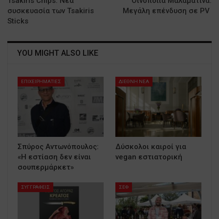
Tsakiris Chips: Νέα
Οινοποιία Μαλαματίνα:
συσκευασία των Tsakiris
Mεγάλη επένδυση σε PV
Sticks
YOU MIGHT ALSO LIKE
ΕΠΙΧΕΙΡΗΜΑΤΙΕΣ
ΔΙΕΘΝΗ ΝΕΑ
Σπύρος Αντωνόπουλος:
Δύσκολοι καιροί για
«Η εστίαση δεν είναι
vegan εστιατορική
σουπερμάρκετ»
ΣΥΓΓΡΑΦΕΙΣ
ΣΕΦ