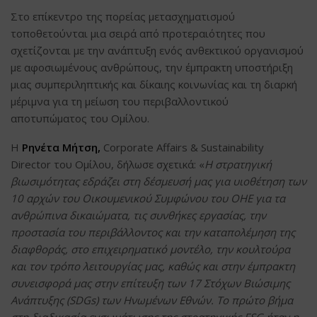
Στο επίκεντρο της πορείας μετασχηματισμού
τοποθετούνται μια σειρά από προτεραιότητες που
σχετίζονται με την ανάπτυξη ενός ανθεκτικού οργανισμού
με αφοσιωμένους ανθρώπους, την έμπρακτη υποστήριξη
μιας συμπεριληπτικής και δίκαιης κοινωνίας και τη διαρκή
μέριμνα για τη μείωση του περιβαλλοντικού
αποτυπώματος του Ομίλου.
Η
Ρηνέτα Μήτση,
Corporate Affairs & Sustainability
Director του Ομίλου, δήλωσε σχετικά: «
Η στρατηγική
βιωσιμότητας εδράζει στη δέσμευσή μας για υιοθέτηση των
10 αρχών του Οικουμενικού Συμφώνου του ΟΗΕ για τα
ανθρώπινα δικαιώματα, τις συνθήκες εργασίας, την
προστασία του περιβάλλοντος και την καταπολέμηση της
διαφθοράς, στο επιχειρηματικό μοντέλο, την κουλτούρα
και τον τρόπο λειτουργίας μας, καθώς και στην έμπρακτη
συνεισφορά μας στην επίτευξη των 17 Στόχων Βιώσιμης
Ανάπτυξης (SDGs) των Ηνωμένων Εθνών. Το πρώτο βήμα
στη διαδικασία ενσωμάτωσης της στρατηγικής ESG ήταν η