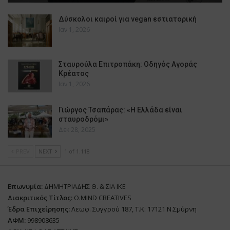
Δύσκολοι καιροί για vegan εστιατορική
Ιαν 1, 2026
Σταυρούλα Επιτροπάκη: Οδηγός Αγοράς
Κρέατος
Ιαν 1, 2026
Γιώργος Τσαπάρας: «Η Ελλάδα είναι
σταυροδρόμι»
Δεκ 28, 2025
PREV
NEXT
1 of 1.118
Επωνυμία:
ΔΗΜΗΤΡΙΑΔΗΣ Θ. & ΣΙΑ ΙΚΕ
Διακριτικός Τίτλος:
O.MIND CREATIVES
Έδρα Επιχείρησης:
Λεωφ. Συγγρού 187, Τ.Κ: 17121 Ν.Σμύρνη
ΑΦΜ:
998908635