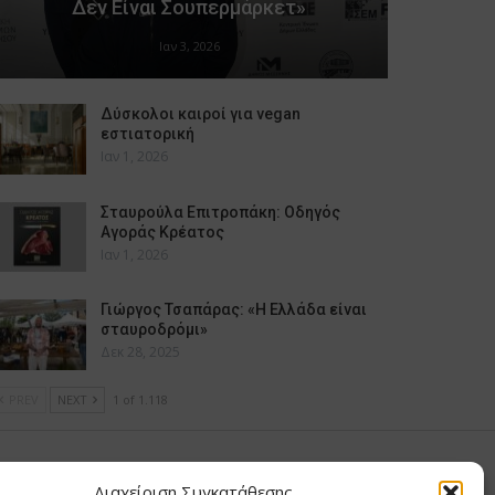
Δεν Είναι Σουπερμάρκετ»
Ιαν 3, 2026
Δύσκολοι καιροί για vegan
εστιατορική
Ιαν 1, 2026
Σταυρούλα Επιτροπάκη: Οδηγός
Αγοράς Κρέατος
Ιαν 1, 2026
Γιώργος Τσαπάρας: «Η Ελλάδα είναι
σταυροδρόμι»
Δεκ 28, 2025
PREV
NEXT
1 of 1.118
υ Μαίρη
Διαχείριση Συγκατάθεσης