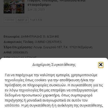
Γιώργος Τσαπάρας: «Η Ελλάδα είναι
σταυροδρόμι»
Δεκ 28, 2025
PREV
NEXT
1 of 1.118
Επωνυμία:
ΔΗΜΗΤΡΙΑΔΗΣ Θ. & ΣΙΑ ΙΚΕ
Διακριτικός Τίτλος:
O.MIND CREATIVES
Έδρα Επιχείρησης:
Λεωφ. Συγγρού 187, Τ.Κ: 17121 Ν.Σμύρνη
ΑΦΜ:
998908635
ΔΟΥ:
ΚΕΦΟΔΕ ΑΤΤΙΚΗΣ
Όνομα Ιδιοκτήτη και Νόμιμο Πρόσωπο
: Θεόδωρος Δημητριάδης
Διαχείριση Συγκατάθεσης
Διευθυντής Σύνταξης:
Ευθυμιάτου Μαίρη
Για να παρέχουμε την καλύτερη εμπειρία, χρησιμοποιούμε
Domain:
grillmagazine.gr
τεχνολογίες όπως cookies για την αποθήκευση ή/και την
Δικαιούχος Domain:
Θεόδωρος Δημητριάδης
πρόσβαση σε πληροφορίες συσκευών. Η συγκατάθεση για τις
εν λόγω τεχνολογίες θα μας επιτρέψει να επεξεργαστούμε
Διευθυντής:
Θεόδωρος Δημητριάδης
δεδομένα προσωπικού χαρακτήρα, όπως συμπεριφορά
Διαχειριστής:
Θεόδωρος Δημητριάδης
περιήγησης ή μοναδικά αναγνωριστικά σε αυτόν τον
Δήλωση Συμμόρφωσης
ιστότοπο. Η μη συγκατάθεση ή η ανάκληση της συγκατάθεσης,