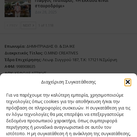
Γιώργος Τσαπάρας: «Η Ελλάδα είναι
σταυροδρόμι»
Δεκ 28, 2025
PREV
NEXT
1 of 1.118
Επωνυμία:
ΔΗΜΗΤΡΙΑΔΗΣ Θ. & ΣΙΑ ΙΚΕ
Διακριτικός Τίτλος:
O.MIND CREATIVES
Έδρα Επιχείρησης:
Λεωφ. Συγγρού 187, Τ.Κ: 17121 Ν.Σμύρνη
ΑΦΜ:
998908635
ΔΟΥ:
ΚΕΦΟΔΕ ΑΤΤΙΚΗΣ
Όνομα Ιδιοκτήτη και Νόμιμο Πρόσωπο
: Θεόδωρος Δημητριάδης
Διαχείριση Συγκατάθεσης
Διευθυντής Σύνταξης:
Ευθυμιάτου Μαίρη
Για να παρέχουμε την καλύτερη εμπειρία, χρησιμοποιούμε
Domain:
grillmagazine.gr
τεχνολογίες όπως cookies για την αποθήκευση ή/και την
Δικαιούχος Domain:
Θεόδωρος Δημητριάδης
πρόσβαση σε πληροφορίες συσκευών. Η συγκατάθεση για τις
εν λόγω τεχνολογίες θα μας επιτρέψει να επεξεργαστούμε
Διευθυντής:
Θεόδωρος Δημητριάδης
δεδομένα προσωπικού χαρακτήρα, όπως συμπεριφορά
Διαχειριστής:
Θεόδωρος Δημητριάδης
περιήγησης ή μοναδικά αναγνωριστικά σε αυτόν τον
Δήλωση Συμμόρφωσης
ιστότοπο. Η μη συγκατάθεση ή η ανάκληση της συγκατάθεσης,