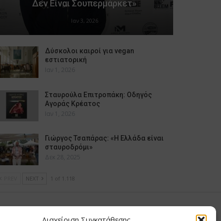
Δεν Είναι Σουπερμάρκετ»
Ιαν 3, 2026
Δύσκολοι καιροί για vegan
εστιατορική
Ιαν 1, 2026
Σταυρούλα Επιτροπάκη: Οδηγός
Αγοράς Κρέατος
Ιαν 1, 2026
Γιώργος Τσαπάρας: «Η Ελλάδα είναι
σταυροδρόμι»
Δεκ 28, 2025
PREV
NEXT
1 of 1.118
υ Μαίρη
Διαχείριση Συγκατάθεσης