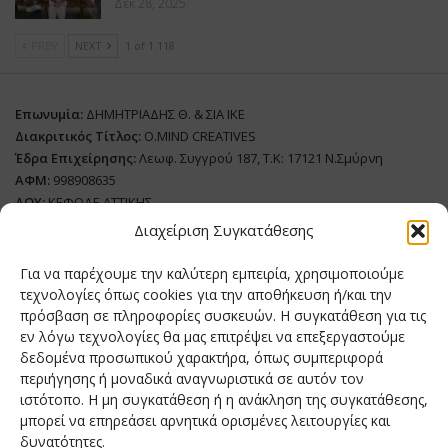
Δεκ 28, 2025
PREV
NEXT
1 of 1.118
Επωνυμία:
ΔΗΜΗΤΡΙΑΔΗΣ Θ. & ΣΙΑ ΙΚΕ
Διακριτικός Τίτλος:
O.MIND CREATIVES
Έδρα Επιχείρησης:
Λεωφ. Συγγρού 187, Τ.Κ: 17121 Ν.Σμύρνη
ΑΦΜ:
998908635
ΔΟΥ:
ΚΕΦΟΔΕ ΑΤΤΙΚΗΣ
Όνομα Ιδιοκτήτη και Νόμιμο Πρόσωπο
: Θεόδωρος Δημητριάδης
Διαχείριση Συγκατάθεσης
Διευθυντής Σύνταξης:
Ευθυμιάτου Μαίρη
Για να παρέχουμε την καλύτερη εμπειρία, χρησιμοποιούμε
Domain:
grillmagazine.gr
τεχνολογίες όπως cookies για την αποθήκευση ή/και την
πρόσβαση σε πληροφορίες συσκευών. Η συγκατάθεση για τις
Δικαιούχος Domain:
Θεόδωρος Δημητριάδης
εν λόγω τεχνολογίες θα μας επιτρέψει να επεξεργαστούμε
Διευθυντής:
Θεόδωρος Δημητριάδης
δεδομένα προσωπικού χαρακτήρα, όπως συμπεριφορά
Διαχειριστής:
Θεόδωρος Δημητριάδης
περιήγησης ή μοναδικά αναγνωριστικά σε αυτόν τον
Δήλωση Συμμόρφωσης
ιστότοπο. Η μη συγκατάθεση ή η ανάκληση της συγκατάθεσης,
μπορεί να επηρεάσει αρνητικά ορισμένες λειτουργίες και
Αριθμός Πιστοποίησης Μ.Η.Τ.:
242276
δυνατότητες.