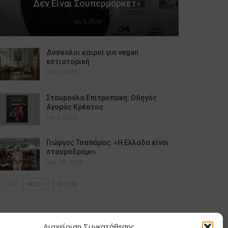
Δεν Είναι Σουπερμάρκετ»
Ιαν 3, 2026
Δύσκολοι καιροί για vegan
εστιατορική
Ιαν 1, 2026
Σταυρούλα Επιτροπάκη: Οδηγός
Αγοράς Κρέατος
Ιαν 1, 2026
Γιώργος Τσαπάρας: «Η Ελλάδα είναι
σταυροδρόμι»
Δεκ 28, 2025
PREV
NEXT
1 of 1.118
υ Μαίρη
Διαχείριση Συγκατάθεσης