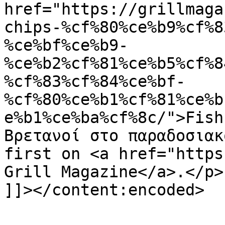
href="https://grillmaga
chips-%cf%80%ce%b9%cf%8
%ce%bf%ce%b9-
%ce%b2%cf%81%ce%b5%cf%8
%cf%83%cf%84%ce%bf-
%cf%80%ce%b1%cf%81%ce%b
e%b1%ce%ba%cf%8c/">Fish 
Βρετανοί στο παραδοσιακ
first on <a href="https
Grill Magazine</a>.</p>

]]></content:encoded>
