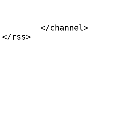
			</item>
	</channel>
