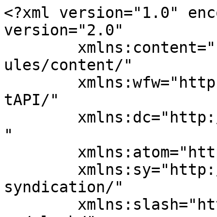
<?xml version="1.0" enc
version="2.0"

	xmlns:content="http://purl.org/rss/1.0/mod
ules/content/"

	xmlns:wfw="http://wellformedweb.org/Commen
tAPI/"

	xmlns:dc="http://purl.org/dc/elements/1.1/
"

	xmlns:atom="http://www.w3.org/2005/Atom"

	xmlns:sy="http://purl.org/rss/1.0/modules/
syndication/"

	xmlns:slash="http://purl.org/rss/1.0/modul