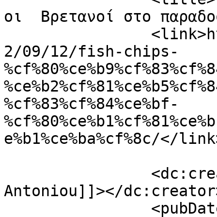
οι  Βρετανοί στο παραδο
		<link>https://grillmagazine.gr/202
2/09/12/fish-chips-
%cf%80%ce%b9%cf%83%cf%8
%ce%b2%cf%81%ce%b5%cf%8
%cf%83%cf%84%ce%bf-
%cf%80%ce%b1%cf%81%ce%b
e%b1%ce%ba%cf%8c/</link>
		<dc:creator><![CDATA[Thanasis 
Antoniou]]></dc:creator>
		<pubDate>Mon, 12 Sep 2022 19:48:48 