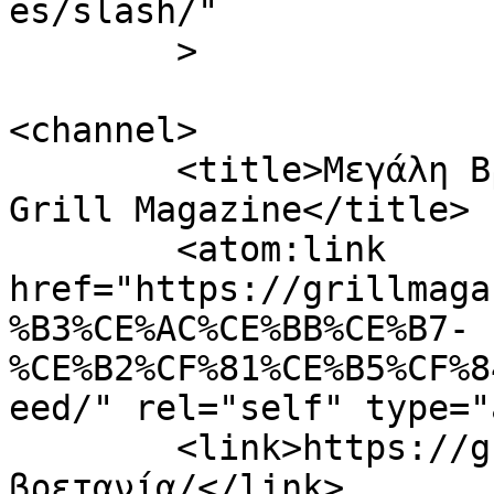
es/slash/"

	>

<channel>

	<title>Μεγάλη Βρετανία Archives - The 
Grill Magazine</title>

	<atom:link 
href="https://grillmaga
%B3%CE%AC%CE%BB%CE%B7-
%CE%B2%CF%81%CE%B5%CF%8
eed/" rel="self" type="
	<link>https://grillmagazine.gr/tag/μεγάλη-
βρετανία/</link>
