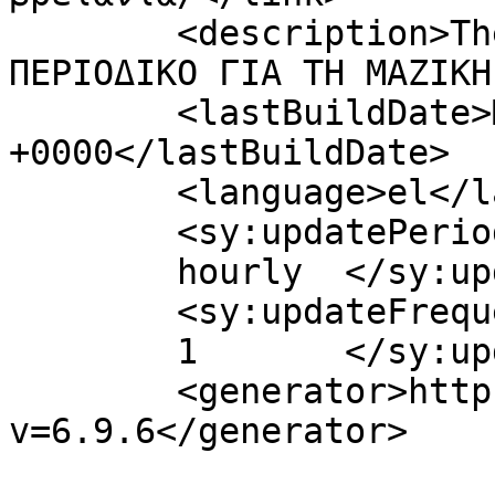
	<description>The Grill Magazine TΟ 
ΠΕΡΙΟΔΙΚΟ ΓΙΑ ΤΗ ΜΑΖΙΚΗ
	<lastBuildDate>Mon, 12 Sep 2022 19:48:48 
+0000</lastBuildDate>

	<language>el</language>

	<sy:updatePeriod>

	hourly	</sy:updatePeriod>

	<sy:updateFrequency>

	1	</sy:updateFrequency>

	<generator>https://wordpress.org/?
v=6.9.6</generator>
