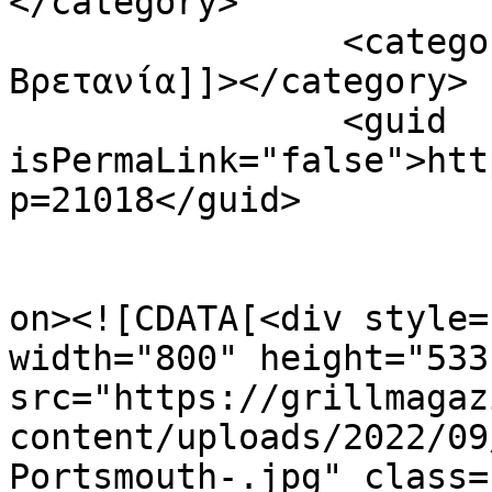
</category>

		<category><![CDATA[Μεγάλη 
Βρετανία]]></category>

		<guid 
isPermaLink="false">htt
p=21018</guid>

					<de
on><![CDATA[<div style=
width="800" height="533"
src="https://grillmagaz
content/uploads/2022/09
Portsmouth-.jpg" class=