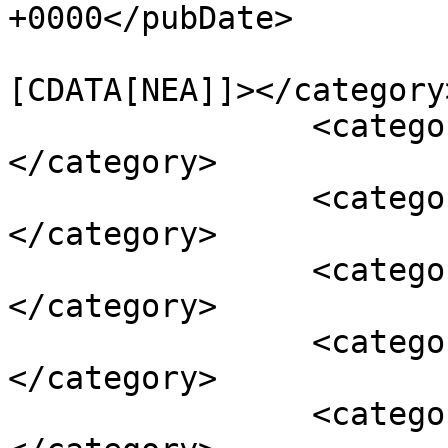
+0000</pubDate>

				<catego
[CDATA[NEA]]></category>
		<category><![CDATA[ΔΙΕΘΝΗ ΝΕΑ]]>
</category>

		<category><![CDATA[ΚΕΝΤΡΙΚΗ]]>
</category>

		<category><![CDATA[Fish & Chips]]>
</category>

		<category><![CDATA[Fry]]>
</category>

		<category><![CDATA[NielsenIQ]]>