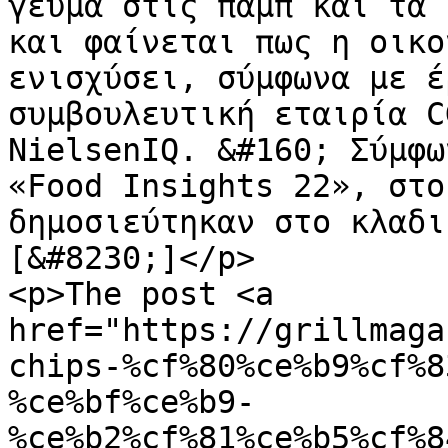
γεύμα στις παμπ και τα 
και φαίνεται πως η οικο
ενισχύσει, σύμφωνα με έ
συμβουλευτική εταιρία C
NielsenIQ. &#160; Σύμφω
«Food Insights 22», στο
δημοσιεύτηκαν στο κλαδι
[&#8230;]</p>

<p>The post <a 
href="https://grillmaga
chips-%cf%80%ce%b9%cf%8
%ce%bf%ce%b9-
%ce%b2%cf%81%ce%b5%cf%8