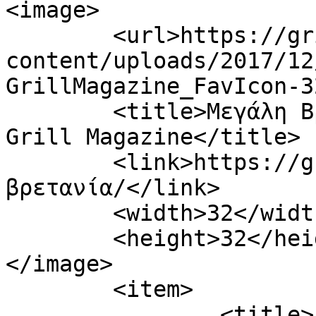
<image>

	<url>https://grillmagazine.gr/wp-
content/uploads/2017/12
GrillMagazine_FavIcon-3
	<title>Μεγάλη Βρετανία Archives - The 
Grill Magazine</title>

	<link>https://grillmagazine.gr/tag/μεγάλη-
βρετανία/</link>

	<width>32</width>

	<height>32</height>

</image> 

	<item>

		<title>Fish &#038; chips: Πιστοί 