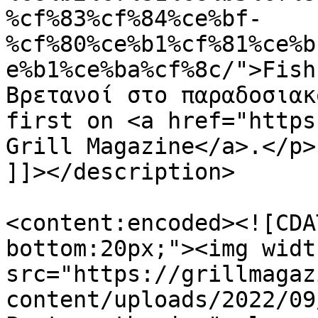
%cf%83%cf%84%ce%bf-
%cf%80%ce%b1%cf%81%ce%b
e%b1%ce%ba%cf%8c/">Fish 
Βρετανοί στο παραδοσιακ
first on <a href="https
Grill Magazine</a>.</p>

]]></description>

<content:encoded><![CDA
bottom:20px;"><img widt
src="https://grillmagaz
content/uploads/2022/09