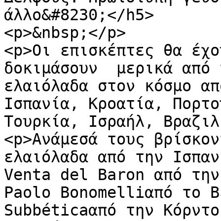
άλλο&#8230;</h5>

<p>&nbsp;</p>

<p>Οι επισκέπτες θα έχο
δοκιμάσουν  μερικά από 
ελαιόλαδα στον κόσμο απ
Ισπανία, Κροατία, Πορτο
Τουρκία, Ισραήλ, Βραζιλ
<p>Ανάμεσά τους βρίσκον
ελαιόλαδα από την Ισπαν
Venta del Baron από την
Paolo Bonomelliαπό το Β
Subbéticaαπό την Κόρντο