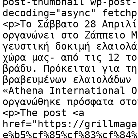
post-thumbnail wp-post-
decoding="async" fetchp
<p>Το Σάββατο 28 Απριλί
οργανώνει στο Ζάππειο Μ
γευστική δοκιμή ελαιολά
χώρα μας- από τις 12 το
βράδυ. Πρόκειται για τη
βραβευμένων ελαιολάδων 
«Athena International O
οργανώθηκε πρόσφατα στο
<p>The post <a 
href="https://grillmaga
e%b5%cf%85%cf%83%cf%84%