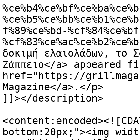
%ce%b4%ce%bf%ce%ba%ce%b
%ce%b5%ce%bb%ce%b1%ce%b
f%89%ce%bd-%cf%84%ce%bf
%cf%83%ce%ac%ce%b2%ce%b
δοκιμή ελαιολάδων, το Σ
Ζάππειο</a> appeared fi
href="https://grillmaga
Magazine</a>.</p>

]]></description>

<content:encoded><![CDA
bottom:20px;"><img widt