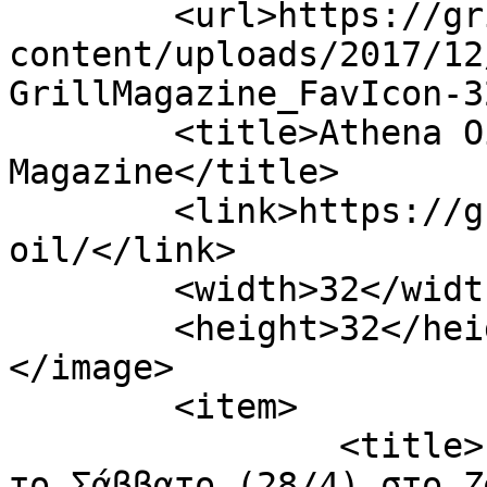
	<url>https://grillmagazine.gr/wp-
content/uploads/2017/12
GrillMagazine_FavIcon-3
	<title>Athena Oil Archives - The Grill 
Magazine</title>

	<link>https://grillmagazine.gr/tag/athena-
oil/</link>

	<width>32</width>

	<height>32</height>

</image> 

	<item>

		<title>Γευστική δοκιμή ελαιολάδων, 
το Σάββατο (28/4) στο Ζ