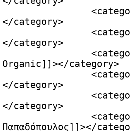
</category>

		<category><![CDATA[Athena Oil]]>
</category>

		<category><![CDATA[ATHIOOC]]>
</category>

		<category><![CDATA[Omphacium 
Organic]]></category>

		<category><![CDATA[Vinetum]]>
</category>

		<category><![CDATA[ελαιόλαδο]]>
</category>

		<category><![CDATA[Ελαιουργία 
Παπαδόπουλος]]></categor