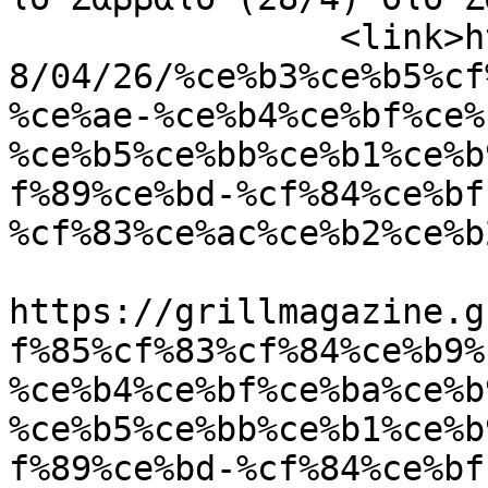
		<link>https://grillmagazine.gr/201
8/04/26/%ce%b3%ce%b5%cf
%ce%ae-%ce%b4%ce%bf%ce%
%ce%b5%ce%bb%ce%b1%ce%b
f%89%ce%bd-%cf%84%ce%bf
%cf%83%ce%ac%ce%b2%ce%b
					<co
https://grillmagazine.g
f%85%cf%83%cf%84%ce%b9%
%ce%b4%ce%bf%ce%ba%ce%b
%ce%b5%ce%bb%ce%b1%ce%b
f%89%ce%bd-%cf%84%ce%bf