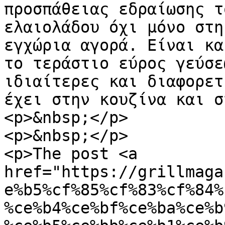
προσπάθειας εδραίωσης τ
ελαιολάδου όχι μόνο στη
εγχώρια αγορά. Είναι κα
το τεράστιο εύρος γεύσε
ιδιαίτερες και διαφορετ
έχει στην κουζίνα και σ
<p>&nbsp;</p>

<p>&nbsp;</p>

<p>The post <a 
href="https://grillmaga
e%b5%cf%85%cf%83%cf%84%
%ce%b4%ce%bf%ce%ba%ce%b