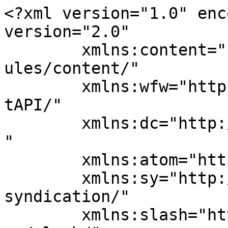
<?xml version="1.0" enc
version="2.0"

	xmlns:content="http://purl.org/rss/1.0/mod
ules/content/"

	xmlns:wfw="http://wellformedweb.org/Commen
tAPI/"

	xmlns:dc="http://purl.org/dc/elements/1.1/
"

	xmlns:atom="http://www.w3.org/2005/Atom"

	xmlns:sy="http://purl.org/rss/1.0/modules/
syndication/"

	xmlns:slash="http://purl.org/rss/1.0/modul