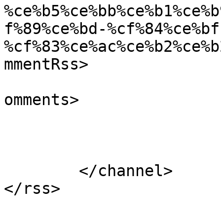
%ce%b5%ce%bb%ce%b1%ce%b
f%89%ce%bd-%cf%84%ce%bf
%cf%83%ce%ac%ce%b2%ce%b
mmentRss>

			<slash:comments>0</slash
omments>

			</item>
	</channel>
