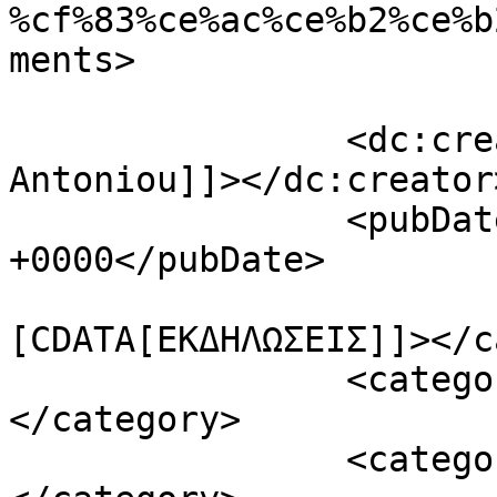
%cf%83%ce%ac%ce%b2%ce%b
ments>

		<dc:creator><![CDATA[Thanasis 
Antoniou]]></dc:creator>
		<pubDate>Thu, 26 Apr 2018 16:25:06 
+0000</pubDate>

				<catego
[CDATA[ΕΚΔΗΛΩΣΕΙΣ]]></c
		<category><![CDATA[ΚΕΝΤΡΙΚΗ]]>
</category>

		<category><![CDATA[ΤΡΟΦΙΜΑ]]>