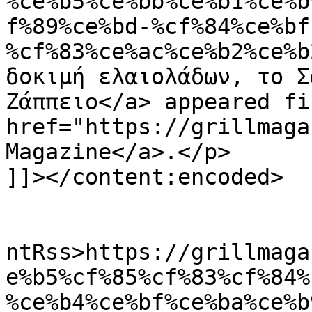
%ce%b5%ce%bb%ce%b1%ce%b
f%89%ce%bd-%cf%84%ce%bf
%cf%83%ce%ac%ce%b2%ce%b
δοκιμή ελαιολάδων, το Σ
Ζάππειο</a> appeared fi
href="https://grillmaga
Magazine</a>.</p>

]]></content:encoded>

					<wf
ntRss>https://grillmaga
e%b5%cf%85%cf%83%cf%84%
%ce%b4%ce%bf%ce%ba%ce%b