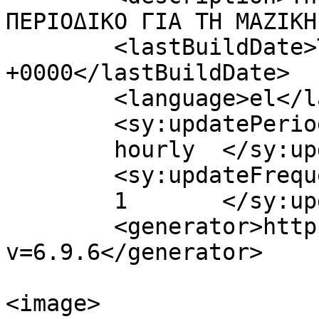
ΠΕΡΙΟΔΙΚΟ ΓΙΑ ΤΗ ΜΑΖΙΚΗ
	<lastBuildDate>Thu, 26 Apr 2018 16:25:06 
+0000</lastBuildDate>

	<language>el</language>

	<sy:updatePeriod>

	hourly	</sy:updatePeriod>

	<sy:updateFrequency>

	1	</sy:updateFrequency>

	<generator>https://wordpress.org/?
v=6.9.6</generator>

<image>
