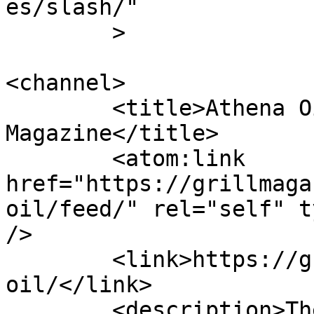
es/slash/"

	>

<channel>

	<title>Athena Oil Archives - The Grill 
Magazine</title>

	<atom:link 
href="https://grillmaga
oil/feed/" rel="self" t
/>

	<link>https://grillmagazine.gr/tag/athena-
oil/</link>

	<description>The Grill Magazine TΟ 