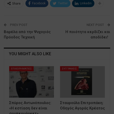
Share
Facebook
Twitter
Linkedin
PREV POST
NEXT POST
Βαρέλα από την Ψυχογιός
Η ποιότητα κερδίζει και
Πρόοδος Τεχνική
αποδίδει!
YOU MIGHT ALSO LIKE
ΕΠΙΧΕΙΡΗΜΑΤΙΕΣ
ΣΥΓΓΡΑΦΕΙΣ
Σπύρος Αντωνόπουλος:
Σταυρούλα Επιτροπάκη:
«Η εστίαση δεν είναι
Οδηγός Αγοράς Κρέατος
σουπερμάρκετ»