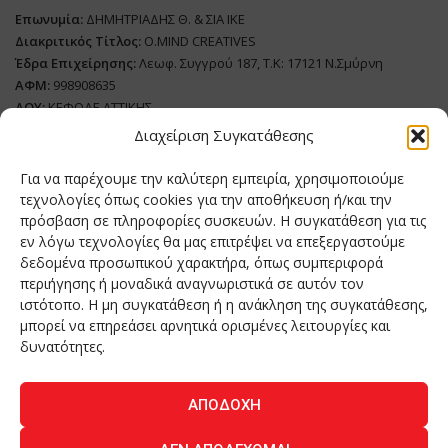
Επωνυμία:
ΔΗΜΗΤΡΙΑΔΗΣ Θ. & ΣΙΑ ΙΚΕ
Διακριτικός Τίτλος:
O.MIND CREATIVES
Έδρα Επιχείρησης:
Λεωφ. Συγγρού 187, Τ.Κ: 17121 Ν.Σμύρνη
ΑΦΜ:
998908635
ΔΟΥ:
ΚΕΦΟΔΕ ΑΤΤΙΚΗΣ
Όνομα Ιδιοκτήτη και Νόμιμο Πρόσωπο
: Θεόδωρος Δημητριάδης
Διαχείριση Συγκατάθεσης
Διευθυντής Σύνταξης:
Ευθυμιάτου Μαίρη
Για να παρέχουμε την καλύτερη εμπειρία, χρησιμοποιούμε
Domain:
grillmagazine.gr
τεχνολογίες όπως cookies για την αποθήκευση ή/και την
Δικαιούχος Domain:
πρόσβαση σε πληροφορίες συσκευών. Η συγκατάθεση για τις
Θεόδωρος Δημητριάδης
εν λόγω τεχνολογίες θα μας επιτρέψει να επεξεργαστούμε
Διευθυντής:
Θεόδωρος Δημητριάδης
δεδομένα προσωπικού χαρακτήρα, όπως συμπεριφορά
Διαχειριστής:
Θεόδωρος Δημητριάδης
περιήγησης ή μοναδικά αναγνωριστικά σε αυτόν τον
Δήλωση Συμμόρφωσης
ιστότοπο. Η μη συγκατάθεση ή η ανάκληση της συγκατάθεσης,
μπορεί να επηρεάσει αρνητικά ορισμένες λειτουργίες και
Αριθμός Πιστοποίησης Μ.Η.Τ.:
242276
δυνατότητες.
ΑΠΟΔΟΧΉ
Home
NEA
ΚΟΥΖΙΝΑ
ΤΕΧΝΟΛΟΓΙΑ
ΛΕΙΤΟΥΡΓΙΑ