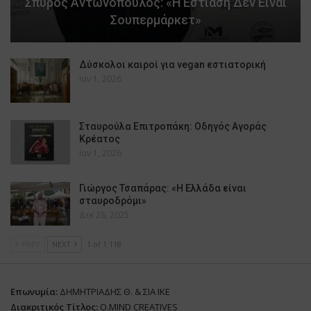
Σπύρος Αντωνόπουλος: «Η Εστίαση Δεν Είναι
Σουπερμάρκετ»
Δύσκολοι καιροί για vegan εστιατορική
Ιαν 1, 2026
Σταυρούλα Επιτροπάκη: Οδηγός Αγοράς
Κρέατος
Ιαν 1, 2026
Γιώργος Τσαπάρας: «Η Ελλάδα είναι
σταυροδρόμι»
Δεκ 28, 2025
PREV
NEXT
1 of 1.118
Επωνυμία:
ΔΗΜΗΤΡΙΑΔΗΣ Θ. & ΣΙΑ ΙΚΕ
Διακριτικός Τίτλος:
O.MIND CREATIVES