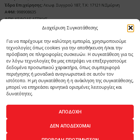
Έδρα Επιχείρησης:
Λεωφ. Συγγρού 187, Τ.Κ: 17121 Ν.Σμύρνη
ΑΦΜ:
998908635
ΔΟΥ:
ΚΕΦΟΔΕ ΑΤΤΙΚΗΣ
Όνομα Ιδιοκτήτη και Νόμιμο Πρόσωπο
: Θεόδωρος Δημητριάδης
Διαχείριση Συγκατάθεσης
Διευθυντής Σύνταξης:
Ευθυμιάτου Μαίρη
Για να παρέχουμε την καλύτερη εμπειρία, χρησιμοποιούμε
Domain:
grillmagazine.gr
τεχνολογίες όπως cookies για την αποθήκευση ή/και την
πρόσβαση σε πληροφορίες συσκευών. Η συγκατάθεση για τις
Δικαιούχος Domain:
Θεόδωρος Δημητριάδης
εν λόγω τεχνολογίες θα μας επιτρέψει να επεξεργαστούμε
Διευθυντής:
Θεόδωρος Δημητριάδης
δεδομένα προσωπικού χαρακτήρα, όπως συμπεριφορά
Διαχειριστής:
Θεόδωρος Δημητριάδης
περιήγησης ή μοναδικά αναγνωριστικά σε αυτόν τον
Δήλωση Συμμόρφωσης
ιστότοπο. Η μη συγκατάθεση ή η ανάκληση της συγκατάθεσης,
μπορεί να επηρεάσει αρνητικά ορισμένες λειτουργίες και
Αριθμός Πιστοποίησης Μ.Η.Τ.:
242276
δυνατότητες.
ΑΠΟΔΟΧΉ
Home
NEA
ΚΟΥΖΙΝΑ
ΤΕΧΝΟΛΟΓΙΑ
ΛΕΙΤΟΥΡΓΙΑ
ΔΕΝ ΑΠΟΔΈΧΟΜΑΙ
ΑΝΘΡΩΠΟΙ
ΠΕΡΙΟΔΙΚΟ
ΕΠΙΚΟΙΝΩΝΙΑ
ΠΡΟΒΟΛΉ ΠΡΟΤΙΜΉΣΕΩΝ