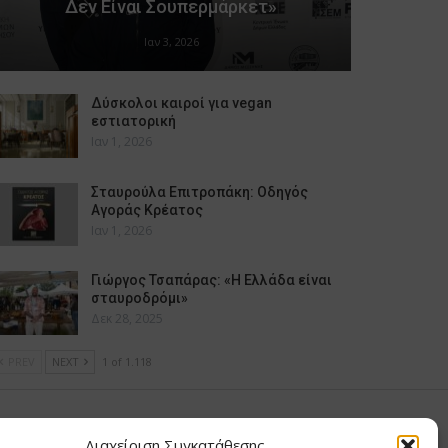
Δεν Είναι Σουπερμάρκετ»
Ιαν 3, 2026
Δύσκολοι καιροί για vegan
εστιατορική
Ιαν 1, 2026
Σταυρούλα Επιτροπάκη: Οδηγός
Αγοράς Κρέατος
Ιαν 1, 2026
Γιώργος Τσαπάρας: «Η Ελλάδα είναι
σταυροδρόμι»
Δεκ 28, 2025
PREV
NEXT
1 of 1.118
υ Μαίρη
Διαχείριση Συγκατάθεσης