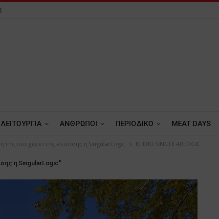
ή
ΛΕΙΤΟΥΡΓΙΑ
ΑΝΘΡΩΠΟΙ
ΠΕΡΙΟΔΙΚΟ
MEAT DAYS
ση της στο χώρο της εστίασης η SingularLogic
KTIRIO SINGULARLOGIC
σης η SingularLogic"