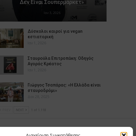
Δεν Είναι Σουπερμάρκετ»
Ιαν 3, 2026
Δύσκολοι καιροί για vegan
εστιατορική
Ιαν 1, 2026
Σταυρούλα Επιτροπάκη: Οδηγός
Αγοράς Κρέατος
Ιαν 1, 2026
Γιώργος Τσαπάρας: «Η Ελλάδα είναι
σταυροδρόμι»
Δεκ 28, 2025
PREV
NEXT
1 of 1.118
υ Μαίρη
Διαχείριση Συγκατάθεσης