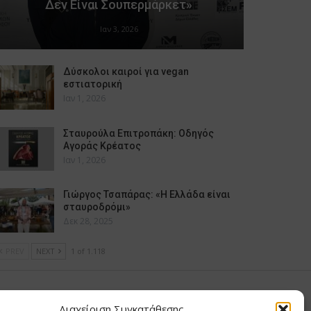
Δεν Είναι Σουπερμάρκετ»
Ιαν 3, 2026
Δύσκολοι καιροί για vegan
εστιατορική
Ιαν 1, 2026
Σταυρούλα Επιτροπάκη: Οδηγός
Αγοράς Κρέατος
Ιαν 1, 2026
Γιώργος Τσαπάρας: «Η Ελλάδα είναι
σταυροδρόμι»
Δεκ 28, 2025
PREV
NEXT
1 of 1.118
υ Μαίρη
Διαχείριση Συγκατάθεσης