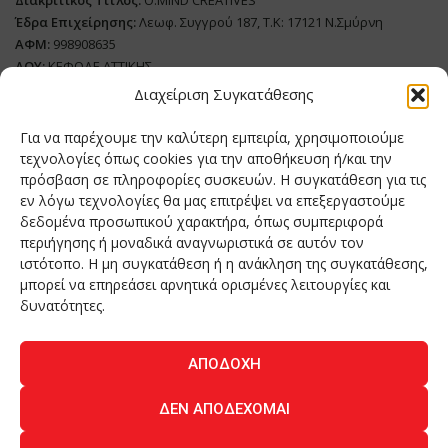
Διακριτικός Τίτλος:
O.MIND CREATIVES
Έδρα Επιχείρησης:
Λεωφ. Συγγρού 187, Τ.Κ: 17121 Ν.Σμύρνη
ΑΦΜ:
998908635
ΔΟΥ:
ΚΕΦΟΔΕ ΑΤΤΙΚΗΣ
Όνομα Ιδιοκτήτη και Νόμιμο Πρόσωπο
: Θεόδωρος Δημητριάδης
Διαχείριση Συγκατάθεσης
Διευθυντής Σύνταξης:
Ευθυμιάτου Μαίρη
Για να παρέχουμε την καλύτερη εμπειρία, χρησιμοποιούμε
Domain:
grillmagazine.gr
τεχνολογίες όπως cookies για την αποθήκευση ή/και την
πρόσβαση σε πληροφορίες συσκευών. Η συγκατάθεση για τις
Δικαιούχος Domain:
Θεόδωρος Δημητριάδης
εν λόγω τεχνολογίες θα μας επιτρέψει να επεξεργαστούμε
Διευθυντής:
Θεόδωρος Δημητριάδης
δεδομένα προσωπικού χαρακτήρα, όπως συμπεριφορά
Διαχειριστής:
Θεόδωρος Δημητριάδης
περιήγησης ή μοναδικά αναγνωριστικά σε αυτόν τον
Δήλωση Συμμόρφωσης
ιστότοπο. Η μη συγκατάθεση ή η ανάκληση της συγκατάθεσης,
μπορεί να επηρεάσει αρνητικά ορισμένες λειτουργίες και
Αριθμός Πιστοποίησης Μ.Η.Τ.:
242276
δυνατότητες.
ΑΠΟΔΟΧΉ
Home
NEA
ΚΟΥΖΙΝΑ
ΤΕΧΝΟΛΟΓΙΑ
ΛΕΙΤΟΥΡΓΙΑ
ΔΕΝ ΑΠΟΔΈΧΟΜΑΙ
ΑΝΘΡΩΠΟΙ
ΠΕΡΙΟΔΙΚΟ
ΕΠΙΚΟΙΝΩΝΙΑ