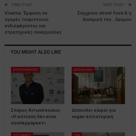
PREV POST
NEXT POST
Vivartia: Έμφαση σε
Σύγχρονο street food & η
αγορές τουριστικού
δυναμική του …δρόμου
ενδιαφέροντος και
στρατηγικές συνεργασίες
YOU MIGHT ALSO LIKE
ΕΠΙΧΕΙΡΗΜΑΤΙΕΣ
ΔΙΕΘΝΗ ΝΕΑ
Σπύρος Αντωνόπουλος:
Δύσκολοι καιροί για
«Η εστίαση δεν είναι
vegan εστιατορική
σουπερμάρκετ»
ΣΥΓΓΡΑΦΕΙΣ
ΣΕΦ