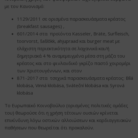
με τον Κανονισμό:
1129/2011 σε ορισμένα παρασκευάσματα κρέατος
(breakfast sausages) ,
601/2014 στα προϊόντα Kasseler, Bräte, Surfleisch,
toorvorst, šašlõkk, ahjupraad και burger meat με
ελάχιστη περιεκτικότητα σε λαχανικά και/ή
δημητριακά 4 % αναμεμειγμένα μέσα στη μάζα του
κρέατος και στο φινλανδικό γκρίζο παστό χοιρομέρι
των Χριστουγέννων, και στον
871-2017 στα τσεχικά παρασκευάσματα κρέατος: Bílá
klobása, Vinná klobása, Sváteční klobása και Syrová
klobása
Το Ευρωπαϊκό Κοινοβούλιο (ορισμένες πολιτικές ομάδες
του) θεωρούσε ότι η χρήση τέτοιων ουσιών κρίνεται
επικίνδυνη λόγω οστικών αλλοιώσεων και καρδιαγγειακών
παθήσεων που θεωρείται ότι προκαλούν.