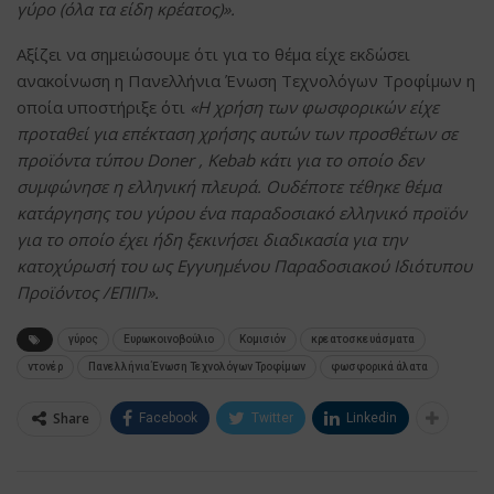
γύρο (όλα τα είδη κρέατος)».
Αξίζει να σημειώσουμε ότι για το θέμα είχε εκδώσει
ανακοίνωση η Πανελλήνια Ένωση Τεχνολόγων Τροφίμων η
οποία υποστήριξε ότι
«Η χρήση των φωσφορικών είχε
προταθεί για επέκταση χρήσης αυτών των προσθέτων σε
προϊόντα τύπου Doner , Kebab κάτι για το οποίο δεν
συμφώνησε η ελληνική πλευρά. Ουδέποτε τέθηκε θέμα
κατάργησης του γύρου ένα παραδοσιακό ελληνικό προϊόν
για το οποίο έχει ήδη ξεκινήσει διαδικασία για την
κατοχύρωσή του ως Εγγυημένου Παραδοσιακού Ιδιότυπου
Προϊόντος /ΕΠΙΠ».
γύρος
Ευρωκοινοβούλιο
Κομισιόν
κρεατοσκευάσματα
ντονέρ
Πανελλήνια Ένωση Τεχνολόγων Τροφίμων
φωσφορικά άλατα
Share
Facebook
Twitter
Linkedin