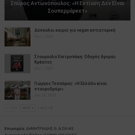
Σπύρος Αντωνόπουλος: «Η Εστίαση Δεν Είναι
Σουπερμάρκετ»
Δύσκολοι καιροί για vegan εστιατορική
Ιαν 1, 2026
Σταυρούλα Επιτροπάκη: Οδηγός Αγοράς
Κρέατος
Ιαν 1, 2026
Γιώργος Τσαπάρας: «Η Ελλάδα είναι
σταυροδρόμι»
Δεκ 28, 2025
PREV
NEXT
1 of 1.118
Επωνυμία:
ΔΗΜΗΤΡΙΑΔΗΣ Θ. & ΣΙΑ ΙΚΕ