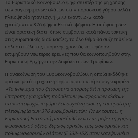
Το Ευρωπαϊκό Κοινοβούλιο ψήφισε υπέρ της μη χρήσης
των συγκεκριμένων αλάτων στην παρασκευή γύρου αλλά η
πλειοψηφία ήταν ισχνή (373 έναντι 272 κατά-
χρειάζονταν 376 ψήφοι θετικές ψήφοι). Η απόφαση δεν
είναι οριστική διότι, όπως συμβαίνει κατά πάγια τακτική
στις ευρωπαϊκές διαδικασίες, το όλο θέμα θα συζητηθεί και
πάλι στα τέλη της επόμενης χρονιάς και εφόσον
εκτιμηθούν νεώτερες έρευνες που θα κοινοποιηθούν στην
Ευρωπαϊκή Αρχή για την Ασφάλεια των Τροφίμων.
Η ανακοίνωση του Ευρωκοινοβουλίου, η οποία εκδόθηκε
αμέσως μετά τη σχετική ψηφοφορία ανφέρει συγκεκριμένα:
«Το ψήφισμα που ζητούσε να απορριφθεί η πρόταση της
Επιτροπής για χρήση πρόσθετων φωσφορικών αλάτων
στον κατεψυγμένο γύρο δεν συγκέντρωσε την απαραίτητη
πλειοψηφία των 376 ευρωβουλευτών. Ως εκ τούτου, η
Ευρωπαϊκή Επιτροπή μπορεί πλέον να επιτρέψει τη χρήση
φωσφορικού οξέος, διφωσφορικών, τριφωσφορικών και
πολυφωσφορικών αλάτων (Ε 338-452) στον κατεψυγμένο