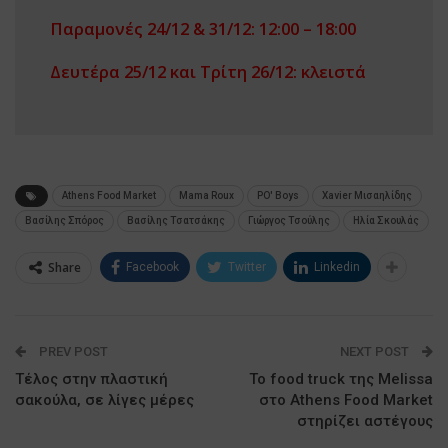
Παραμονές 24/12 & 31/12: 12:00 – 18:00
Δευτέρα 25/12 και Τρίτη 26/12: κλειστά
Athens Food Market
Mama Roux
PO' Boys
Xavier Μισαηλίδης
Βασίλης Σπόρος
Βασίλης Τσατσάκης
Γιώργος Τσούλης
Ηλία Σκουλάς
Share
Facebook
Twitter
Linkedin
PREV POST
NEXT POST
Τέλος στην πλαστική
Το food truck της Melissa
σακούλα, σε λίγες μέρες
στο Athens Food Market
στηρίζει αστέγους