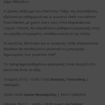
Δήμο Αθηναίων.
Η δράση «Βάζουμε τον Chef στην Τάξη» της Κωτσόβολος
εξελίσσεται καθημερινά και οι γνωστοί chefs του Athens
Food Market, με guest stars τους Ηλία Μαμαλάκη και
Γιώργο Τσούλη, θα παραδίδουν μαθήματα μαγειρικής στην
πιο μεγάλη στεγασμένη, υπαίθρια κουζίνα της πόλης.
Οι κουζίνες Electrolux και οι συσκευές Tefal, Kenwood και
Moulinex θα αποθεώσουν γευστικά τις μαγειρικές
δημιουργίες των γνωστών chef!
To πρόγραμμα μαθημάτων μαγειρικής είναι ανοιχτό στο
κοινό και είναι το εξής:
Τετάρτη 27/12 13:00-15:00
Βασίλης Τσατσάκης
|
ΨΑΡΑ∆ΕΣ
16:00-18:00
Xavier Μισαηλίδης
| HOLY GARDEN
Πέμπτη 28/12 14:00 – 16:00 guest chef
Ηλίας