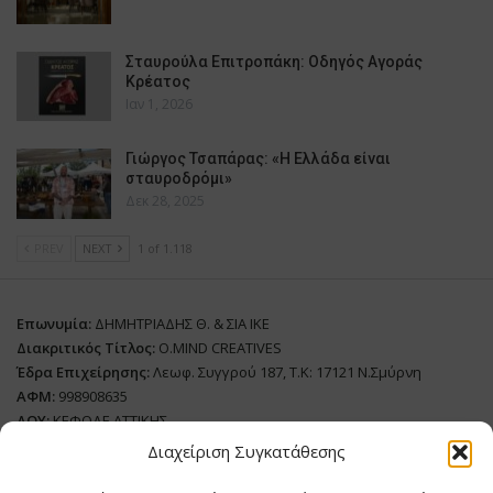
Σταυρούλα Επιτροπάκη: Οδηγός Αγοράς
Κρέατος
Ιαν 1, 2026
Γιώργος Τσαπάρας: «Η Ελλάδα είναι
σταυροδρόμι»
Δεκ 28, 2025
PREV
NEXT
1 of 1.118
Επωνυμία:
ΔΗΜΗΤΡΙΑΔΗΣ Θ. & ΣΙΑ ΙΚΕ
Διακριτικός Τίτλος:
O.MIND CREATIVES
Έδρα Επιχείρησης:
Λεωφ. Συγγρού 187, Τ.Κ: 17121 Ν.Σμύρνη
ΑΦΜ:
998908635
ΔΟΥ:
ΚΕΦΟΔΕ ΑΤΤΙΚΗΣ
Όνομα Ιδιοκτήτη και Νόμιμο Πρόσωπο
: Θεόδωρος Δημητριάδης
Διαχείριση Συγκατάθεσης