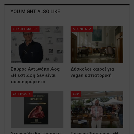
YOU MIGHT ALSO LIKE
ΕΠΙΧΕΙΡΗΜΑΤΙΕΣ
ΔΙΕΘΝΗ ΝΕΑ
Σπύρος Αντωνόπουλος:
Δύσκολοι καιροί για
«Η εστίαση δεν είναι
vegan εστιατορική
σουπερμάρκετ»
ΣΥΓΓΡΑΦΕΙΣ
ΣΕΦ
Σταυρούλα Επιτροπάκη:
Γιώργος Τσαπάρας: «Η