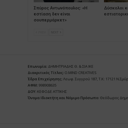
Σπύρος Αντωνόπουλος: «Η
Δύσκολοι κα
εστίαση δεν είναι
εστιατορικ
σουπερμάρκετ»
PREV
NEXT
Επωνυμία:
ΔΗΜΗΤΡΙΑΔΗΣ Θ. & ΣΙΑ ΙΚΕ
Διακριτικός Τίτλος:
O.MIND CREATIVES
Έδρα Επιχείρησης:
Λεωφ. Συγγρού 187, Τ.Κ: 17121 Ν.Σμύ
ΑΦΜ:
998908635
ΔΟΥ:
ΚΕΦΟΔΕ ΑΤΤΙΚΗΣ
Όνομα Ιδιοκτήτη και Νόμιμο Πρόσωπο
: Θεόδωρος Δημ