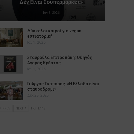
Δεν Είναι Σουπερμάρκετ»
Ιαν 3, 2026
Δύσκολοι καιροί για vegan
εστιατορική
Ιαν 1, 2026
Σταυρούλα Επιτροπάκη: Οδηγός
Αγοράς Κρέατος
Ιαν 1, 2026
Γιώργος Τσαπάρας: «Η Ελλάδα είναι
σταυροδρόμι»
Δεκ 28, 2025
PREV
NEXT
1 of 1.118