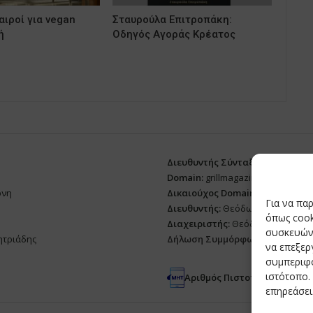
ιροί για vegan
Σταυρούλα Επιτροπάκη:
ή
Οδηγός Αγοράς Κρέατος
Διευθυντής Σύνταξης:
Ευθυμιάτο
Domain:
grillmagazine.gr
ρνη
Δικαιούχος Domain:
Θεόδωρος Δ
Για να πα
Διευθυντής:
Θεόδωρος Δημητριά
όπως cook
Διαχειριστής:
Θεόδωρος Δημητρ
συσκευών.
ητριάδης
Δήλωση Συμμόρφωσης
να επεξε
συμπεριφο
ιστότοπο.
Αριθμός Πιστοποίησης Μ.Η.Τ
επηρεάσει