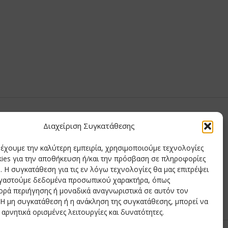
υ Μαίρη
Διαχείριση Συγκατάθεσης
ημητριάδης
ρέχουμε την καλύτερη εμπειρία, χρησιμοποιούμε τεχνολογίες
δης
ies για την αποθήκευση ή/και την πρόσβαση σε πληροφορίες
ιάδης
 Η συγκατάθεση για τις εν λόγω τεχνολογίες θα μας επιτρέψει
ργαστούμε δεδομένα προσωπικού χαρακτήρα, όπως
ρά περιήγησης ή μοναδικά αναγνωριστικά σε αυτόν τον
 Η μη συγκατάθεση ή η ανάκληση της συγκατάθεσης, μπορεί να
.:
242276
 αρνητικά ορισμένες λειτουργίες και δυνατότητες.