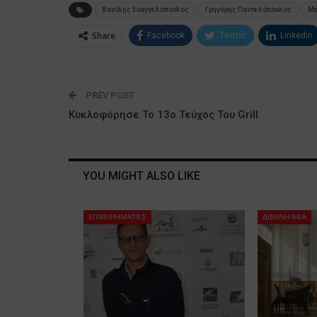
Βασίλης Ευαγγελόπουλος
Γρηγόρης Παντελόπουλος
Μέ
Share
Facebook
Twitter
Linkedin
PREV POST
Κυκλοφόρησε Το 13ο Τεύχος Του Grill
YOU MIGHT ALSO LIKE
ΕΠΙΧΕΙΡΗΜΑΤΙΕΣ
ΔΙΕΘΝΗ ΝΕΑ