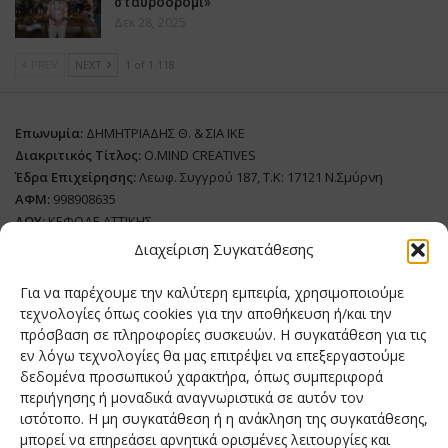
σταυροδρόμι»
Δεκ 28, 2025
PREV
NEXT
1 of 1.118
Επωνυμία:
ΔΗΜΗΤΡΙΑΔΗΣ Θ. & ΣΙΑ ΙΚΕ
Διακριτικός Τίτλος:
O.MIND CREATIVES
Έδρα Επιχείρησης:
Λεωφ. Συγγρού 187, Τ.Κ: 17121 Ν.Σμύρνη
ΑΦΜ:
998908635
ΔΟΥ:
ΚΕΦΟΔΕ ΑΤΤΙΚΗΣ
Όνομα Ιδιοκτήτη και Νόμιμο Πρόσωπο
: Θεόδωρος Δημητριάδης
Διαχείριση Συγκατάθεσης
Διευθυντής Σύνταξης:
Ευθυμιάτου Μαίρη
Για να παρέχουμε την καλύτερη εμπειρία, χρησιμοποιούμε
Domain:
grillmagazine.gr
τεχνολογίες όπως cookies για την αποθήκευση ή/και την
πρόσβαση σε πληροφορίες συσκευών. Η συγκατάθεση για τις
Δικαιούχος Domain:
Θεόδωρος Δημητριάδης
εν λόγω τεχνολογίες θα μας επιτρέψει να επεξεργαστούμε
Διευθυντής:
Θεόδωρος Δημητριάδης
δεδομένα προσωπικού χαρακτήρα, όπως συμπεριφορά
Διαχειριστής:
Θεόδωρος Δημητριάδης
περιήγησης ή μοναδικά αναγνωριστικά σε αυτόν τον
Δήλωση Συμμόρφωσης
ιστότοπο. Η μη συγκατάθεση ή η ανάκληση της συγκατάθεσης,
μπορεί να επηρεάσει αρνητικά ορισμένες λειτουργίες και