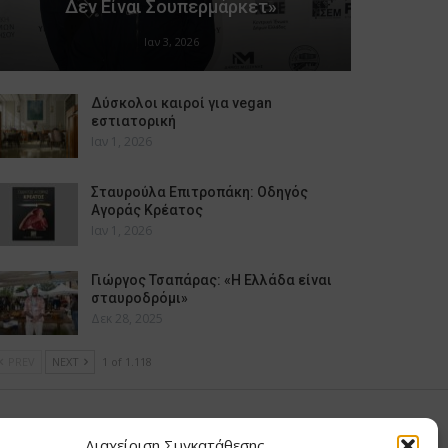
Δεν Είναι Σουπερμάρκετ»
Ιαν 3, 2026
Δύσκολοι καιροί για vegan
εστιατορική
Ιαν 1, 2026
Σταυρούλα Επιτροπάκη: Οδηγός
Αγοράς Κρέατος
Ιαν 1, 2026
Γιώργος Τσαπάρας: «Η Ελλάδα είναι
σταυροδρόμι»
Δεκ 28, 2025
PREV
NEXT
1 of 1.118
υ Μαίρη
Διαχείριση Συγκατάθεσης