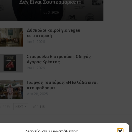
Δεν Είναι Σουπερμάρκετ»
Ιαν 3, 2026
Δύσκολοι καιροί για vegan
εστιατορική
Ιαν 1, 2026
Σταυρούλα Επιτροπάκη: Οδηγός
Αγοράς Κρέατος
Ιαν 1, 2026
Γιώργος Τσαπάρας: «Η Ελλάδα είναι
σταυροδρόμι»
Δεκ 28, 2025
PREV
NEXT
1 of 1.118
υ Μαίρη
Διαχείριση Συγκατάθεσης