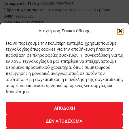
Διακριτικός Τίτλος:
O.MIND CREATIVES
Έδρα Επιχείρησης:
Λεωφ. Συγγρού 187, Τ.Κ: 17121 Ν.Σμύρνη
ΑΦΜ:
998908635
ΔΟΥ:
ΚΕΦΟΔΕ ΑΤΤΙΚΗΣ
Όνομα Ιδιοκτήτη και Νόμιμο Πρόσωπο
: Θεόδωρος Δημητριάδης
Διαχείριση Συγκατάθεσης
Διευθυντής Σύνταξης:
Ευθυμιάτου Μαίρη
Για να παρέχουμε την καλύτερη εμπειρία, χρησιμοποιούμε
Domain:
grillmagazine.gr
τεχνολογίες όπως cookies για την αποθήκευση ή/και την
Δικαιούχος Domain:
Θεόδωρος Δημητριάδης
πρόσβαση σε πληροφορίες συσκευών. Η συγκατάθεση για τις
εν λόγω τεχνολογίες θα μας επιτρέψει να επεξεργαστούμε
Διευθυντής:
Θεόδωρος Δημητριάδης
δεδομένα προσωπικού χαρακτήρα, όπως συμπεριφορά
Διαχειριστής:
Θεόδωρος Δημητριάδης
περιήγησης ή μοναδικά αναγνωριστικά σε αυτόν τον
Δήλωση Συμμόρφωσης
ιστότοπο. Η μη συγκατάθεση ή η ανάκληση της συγκατάθεσης,
μπορεί να επηρεάσει αρνητικά ορισμένες λειτουργίες και
Αριθμός Πιστοποίησης Μ.Η.Τ.:
242276
δυνατότητες.
ΑΠΟΔΟΧΉ
Home
NEA
ΚΟΥΖΙΝΑ
ΤΕΧΝΟΛΟΓΙΑ
ΛΕΙΤΟΥΡΓΙΑ
ΔΕΝ ΑΠΟΔΈΧΟΜΑΙ
ΑΝΘΡΩΠΟΙ
ΠΕΡΙΟΔΙΚΟ
ΕΠΙΚΟΙΝΩΝΙΑ