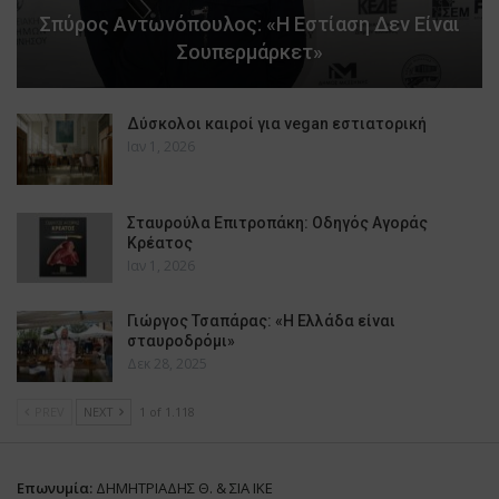
Σπύρος Αντωνόπουλος: «Η Εστίαση Δεν Είναι
Σουπερμάρκετ»
Δύσκολοι καιροί για vegan εστιατορική
Ιαν 1, 2026
Σταυρούλα Επιτροπάκη: Οδηγός Αγοράς
Κρέατος
Ιαν 1, 2026
Γιώργος Τσαπάρας: «Η Ελλάδα είναι
σταυροδρόμι»
Δεκ 28, 2025
PREV
NEXT
1 of 1.118
Επωνυμία:
ΔΗΜΗΤΡΙΑΔΗΣ Θ. & ΣΙΑ ΙΚΕ