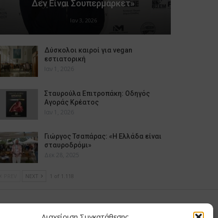
Δεν Είναι Σουπερμάρκετ»
Ιαν 3, 2026
Δύσκολοι καιροί για vegan
εστιατορική
Ιαν 1, 2026
Σταυρούλα Επιτροπάκη: Οδηγός
Αγοράς Κρέατος
Ιαν 1, 2026
Γιώργος Τσαπάρας: «Η Ελλάδα είναι
σταυροδρόμι»
Δεκ 28, 2025
PREV
NEXT
1 of 1.118
υ Μαίρη
Διαχείριση Συγκατάθεσης