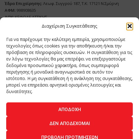
Έδρα Επιχείρησης:
Λεωφ. Συγγρού 187, Τ.Κ: 17121 Ν.Σμύρνη
ΑΦΜ:
998908635
ΔΟΥ:
ΚΕΦΟΔΕ ΑΤΤΙΚΗΣ
Όνομα Ιδιοκτήτη και Νόμιμο Πρόσωπο
: Θεόδωρος Δημητριάδης
Διαχείριση Συγκατάθεσης
Διευθυντής Σύνταξης:
Ευθυμιάτου Μαίρη
Για να παρέχουμε την καλύτερη εμπειρία, χρησιμοποιούμε
Domain:
grillmagazine.gr
τεχνολογίες όπως cookies για την αποθήκευση ή/και την
Δικαιούχος Domain:
Θεόδωρος Δημητριάδης
πρόσβαση σε πληροφορίες συσκευών. Η συγκατάθεση για τις
εν λόγω τεχνολογίες θα μας επιτρέψει να επεξεργαστούμε
Διευθυντής:
Θεόδωρος Δημητριάδης
δεδομένα προσωπικού χαρακτήρα, όπως συμπεριφορά
Διαχειριστής:
Θεόδωρος Δημητριάδης
περιήγησης ή μοναδικά αναγνωριστικά σε αυτόν τον
Δήλωση Συμμόρφωσης
ιστότοπο. Η μη συγκατάθεση ή η ανάκληση της συγκατάθεσης,
μπορεί να επηρεάσει αρνητικά ορισμένες λειτουργίες και
Αριθμός Πιστοποίησης Μ.Η.Τ.:
242276
δυνατότητες.
ΑΠΟΔΟΧΉ
Home
NEA
ΚΟΥΖΙΝΑ
ΤΕΧΝΟΛΟΓΙΑ
ΛΕΙΤΟΥΡΓΙΑ
ΔΕΝ ΑΠΟΔΈΧΟΜΑΙ
ΑΝΘΡΩΠΟΙ
ΠΕΡΙΟΔΙΚΟ
ΕΠΙΚΟΙΝΩΝΙΑ
ΠΡΟΒΟΛΉ ΠΡΟΤΙΜΉΣΕΩΝ