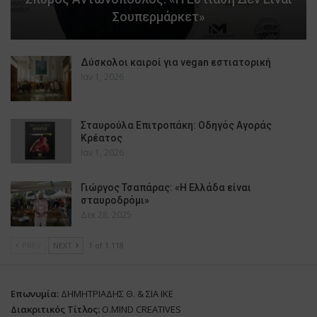
Σουπερμάρκετ»
Δύσκολοι καιροί για vegan εστιατορική
Ιαν 1, 2026
Σταυρούλα Επιτροπάκη: Οδηγός Αγοράς
Κρέατος
Ιαν 1, 2026
Γιώργος Τσαπάρας: «Η Ελλάδα είναι
σταυροδρόμι»
Δεκ 28, 2025
PREV
NEXT
1 of 1.118
Επωνυμία:
ΔΗΜΗΤΡΙΑΔΗΣ Θ. & ΣΙΑ ΙΚΕ
Διακριτικός Τίτλος:
O.MIND CREATIVES