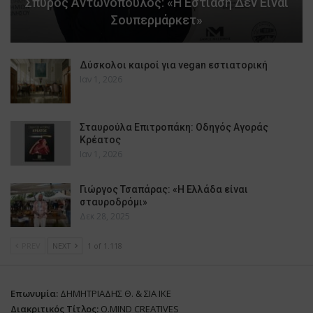
Σπύρος Αντωνόπουλος: «Η Εστίαση Δεν Είναι
Σουπερμάρκετ»
Δύσκολοι καιροί για vegan εστιατορική
Ιαν 1, 2026
Σταυρούλα Επιτροπάκη: Οδηγός Αγοράς
Κρέατος
Ιαν 1, 2026
Γιώργος Τσαπάρας: «Η Ελλάδα είναι
σταυροδρόμι»
Δεκ 28, 2025
PREV
NEXT
1 of 1.118
Επωνυμία:
ΔΗΜΗΤΡΙΑΔΗΣ Θ. & ΣΙΑ ΙΚΕ
Διακριτικός Τίτλος:
O.MIND CREATIVES