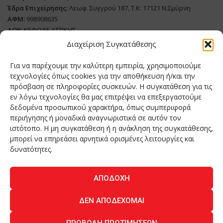
Έδρα Επιχείρησης:
Λεωφ. Συγγρού 187, Τ.Κ: 17121 Ν.Σμύρνη
ΑΦΜ:
998908635
ΔΟΥ:
ΚΕΦΟΔΕ ΑΤΤΙΚΗΣ
Όνομα Ιδιοκτήτη και Νόμιμο Πρόσωπο
: Θεόδωρος Δημητριάδης
Διαχείριση Συγκατάθεσης
Διευθυντής Σύνταξης:
Ευθυμιάτου Μαίρη
Για να παρέχουμε την καλύτερη εμπειρία, χρησιμοποιούμε
Domain:
grillmagazine.gr
τεχνολογίες όπως cookies για την αποθήκευση ή/και την
πρόσβαση σε πληροφορίες συσκευών. Η συγκατάθεση για τις
Δικαιούχος Domain:
Θεόδωρος Δημητριάδης
εν λόγω τεχνολογίες θα μας επιτρέψει να επεξεργαστούμε
Διευθυντής:
Θεόδωρος Δημητριάδης
δεδομένα προσωπικού χαρακτήρα, όπως συμπεριφορά
Διαχειριστής:
Θεόδωρος Δημητριάδης
περιήγησης ή μοναδικά αναγνωριστικά σε αυτόν τον
Δήλωση Συμμόρφωσης
ιστότοπο. Η μη συγκατάθεση ή η ανάκληση της συγκατάθεσης,
μπορεί να επηρεάσει αρνητικά ορισμένες λειτουργίες και
Αριθμός Πιστοποίησης Μ.Η.Τ.:
242276
δυνατότητες.
ΑΠΟΔΟΧΉ
Home
NEA
ΚΟΥΖΙΝΑ
ΤΕΧΝΟΛΟΓΙΑ
ΛΕΙΤΟΥΡΓΙΑ
ΔΕΝ ΑΠΟΔΈΧΟΜΑΙ
ΑΝΘΡΩΠΟΙ
ΠΕΡΙΟΔΙΚΟ
ΕΠΙΚΟΙΝΩΝΙΑ
ΠΡΟΒΟΛΉ ΠΡΟΤΙΜΉΣΕΩΝ