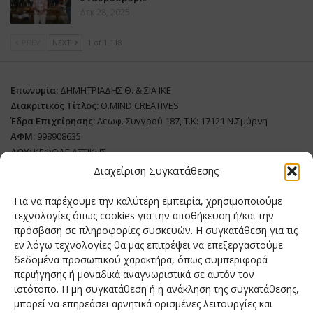
Δεκ 28, 2025
PREV
NEXT
1 of 1.118
Επωνυμία:
ΔΗΜΗΤΡΙΑΔΗΣ Θ. & ΣΙΑ ΙΚΕ
Διακριτικός Τίτλος:
O.MIND CREATIVES
Έδρα Επιχείρησης:
Λεωφ. Συγγρού 187, Τ.Κ: 17121 Ν.Σμύρνη
ΑΦΜ:
998908635
ΔΟΥ:
ΚΕΦΟΔΕ ΑΤΤΙΚΗΣ
Όνομα Ιδιοκτήτη και Νόμιμο Πρόσωπο
: Θεόδωρος Δημητριάδης
Διαχείριση Συγκατάθεσης
Διευθυντής Σύνταξης:
Ευθυμιάτου Μαίρη
Για να παρέχουμε την καλύτερη εμπειρία, χρησιμοποιούμε
Domain:
grillmagazine.gr
τεχνολογίες όπως cookies για την αποθήκευση ή/και την
πρόσβαση σε πληροφορίες συσκευών. Η συγκατάθεση για τις
Δικαιούχος Domain:
Θεόδωρος Δημητριάδης
εν λόγω τεχνολογίες θα μας επιτρέψει να επεξεργαστούμε
Διευθυντής:
Θεόδωρος Δημητριάδης
δεδομένα προσωπικού χαρακτήρα, όπως συμπεριφορά
Διαχειριστής:
Θεόδωρος Δημητριάδης
περιήγησης ή μοναδικά αναγνωριστικά σε αυτόν τον
Δήλωση Συμμόρφωσης
ιστότοπο. Η μη συγκατάθεση ή η ανάκληση της συγκατάθεσης,
μπορεί να επηρεάσει αρνητικά ορισμένες λειτουργίες και