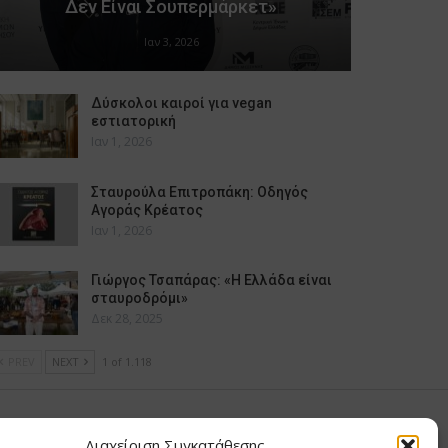
Δεν Είναι Σουπερμάρκετ»
Ιαν 3, 2026
Δύσκολοι καιροί για vegan
εστιατορική
Ιαν 1, 2026
Σταυρούλα Επιτροπάκη: Οδηγός
Αγοράς Κρέατος
Ιαν 1, 2026
Γιώργος Τσαπάρας: «Η Ελλάδα είναι
σταυροδρόμι»
Δεκ 28, 2025
PREV
NEXT
1 of 1.118
υ Μαίρη
Διαχείριση Συγκατάθεσης