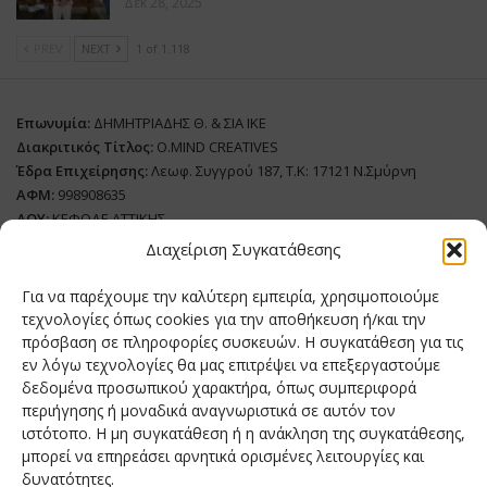
Δεκ 28, 2025
PREV
NEXT
1 of 1.118
Επωνυμία:
ΔΗΜΗΤΡΙΑΔΗΣ Θ. & ΣΙΑ ΙΚΕ
Διακριτικός Τίτλος:
O.MIND CREATIVES
Έδρα Επιχείρησης:
Λεωφ. Συγγρού 187, Τ.Κ: 17121 Ν.Σμύρνη
ΑΦΜ:
998908635
ΔΟΥ:
ΚΕΦΟΔΕ ΑΤΤΙΚΗΣ
Όνομα Ιδιοκτήτη και Νόμιμο Πρόσωπο
: Θεόδωρος Δημητριάδης
Διαχείριση Συγκατάθεσης
Διευθυντής Σύνταξης:
Ευθυμιάτου Μαίρη
Για να παρέχουμε την καλύτερη εμπειρία, χρησιμοποιούμε
Domain:
grillmagazine.gr
τεχνολογίες όπως cookies για την αποθήκευση ή/και την
πρόσβαση σε πληροφορίες συσκευών. Η συγκατάθεση για τις
Δικαιούχος Domain:
Θεόδωρος Δημητριάδης
εν λόγω τεχνολογίες θα μας επιτρέψει να επεξεργαστούμε
Διευθυντής:
Θεόδωρος Δημητριάδης
δεδομένα προσωπικού χαρακτήρα, όπως συμπεριφορά
Διαχειριστής:
Θεόδωρος Δημητριάδης
περιήγησης ή μοναδικά αναγνωριστικά σε αυτόν τον
Δήλωση Συμμόρφωσης
ιστότοπο. Η μη συγκατάθεση ή η ανάκληση της συγκατάθεσης,
μπορεί να επηρεάσει αρνητικά ορισμένες λειτουργίες και
Αριθμός Πιστοποίησης Μ.Η.Τ.:
242276
δυνατότητες.