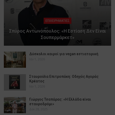
ΕΠΙΧΕΙΡΗΜΑΤΙΕΣ
Σπύρος Αντωνόπουλος: «Η Εστίαση Δεν Είναι
Σουπερμάρκετ»
Δύσκολοι καιροί για vegan εστιατορική
Ιαν 1, 2026
Σταυρούλα Επιτροπάκη: Οδηγός Αγοράς
Κρέατος
Ιαν 1, 2026
Γιώργος Τσαπάρας: «Η Ελλάδα είναι
σταυροδρόμι»
Δεκ 28, 2025