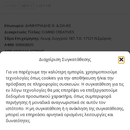
PREV
NEXT
1 of 1.118
Επωνυμία:
ΔΗΜΗΤΡΙΑΔΗΣ Θ. & ΣΙΑ ΙΚΕ
Διακριτικός Τίτλος:
O.MIND CREATIVES
Έδρα Επιχείρησης:
Λεωφ. Συγγρού 187, Τ.Κ: 17121 Ν.Σμύρνη
ΑΦΜ:
998908635
ΔΟΥ:
ΚΕΦΟΔΕ ΑΤΤΙΚΗΣ
Όνομα Ιδιοκτήτη και Νόμιμο Πρόσωπο
: Θεόδωρος Δημητριάδης
Διαχείριση Συγκατάθεσης
Διευθυντής Σύνταξης:
Ευθυμιάτου Μαίρη
Για να παρέχουμε την καλύτερη εμπειρία, χρησιμοποιούμε
Domain:
grillmagazine.gr
τεχνολογίες όπως cookies για την αποθήκευση ή/και την
πρόσβαση σε πληροφορίες συσκευών. Η συγκατάθεση για τις
Δικαιούχος Domain:
Θεόδωρος Δημητριάδης
εν λόγω τεχνολογίες θα μας επιτρέψει να επεξεργαστούμε
Διευθυντής:
Θεόδωρος Δημητριάδης
δεδομένα προσωπικού χαρακτήρα, όπως συμπεριφορά
Διαχειριστής:
Θεόδωρος Δημητριάδης
περιήγησης ή μοναδικά αναγνωριστικά σε αυτόν τον
Δήλωση Συμμόρφωσης
ιστότοπο. Η μη συγκατάθεση ή η ανάκληση της συγκατάθεσης,
μπορεί να επηρεάσει αρνητικά ορισμένες λειτουργίες και
Αριθμός Πιστοποίησης Μ.Η.Τ.:
242276
δυνατότητες.