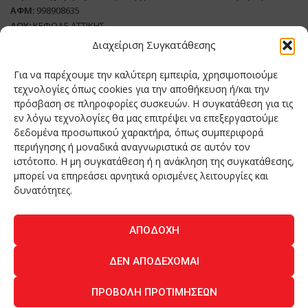
ΑΦΜ:
998908635
ΔΟΥ:
ΚΕΦΟΔΕ ΑΤΤΙΚΗΣ
Όνομα Ιδιοκτήτη και Νόμιμο Πρόσωπο
: Θεόδωρος Δημητριάδης
Διαχείριση Συγκατάθεσης
Διευθυντής Σύνταξης:
Ευθυμιάτου Μαίρη
Για να παρέχουμε την καλύτερη εμπειρία, χρησιμοποιούμε
Domain:
grillmagazine.gr
τεχνολογίες όπως cookies για την αποθήκευση ή/και την
πρόσβαση σε πληροφορίες συσκευών. Η συγκατάθεση για τις
Δικαιούχος Domain:
Θεόδωρος Δημητριάδης
εν λόγω τεχνολογίες θα μας επιτρέψει να επεξεργαστούμε
Διευθυντής:
Θεόδωρος Δημητριάδης
δεδομένα προσωπικού χαρακτήρα, όπως συμπεριφορά
Διαχειριστής:
Θεόδωρος Δημητριάδης
περιήγησης ή μοναδικά αναγνωριστικά σε αυτόν τον
Δήλωση Συμμόρφωσης
ιστότοπο. Η μη συγκατάθεση ή η ανάκληση της συγκατάθεσης,
μπορεί να επηρεάσει αρνητικά ορισμένες λειτουργίες και
Αριθμός Πιστοποίησης Μ.Η.Τ.:
242276
δυνατότητες.
ΑΠΟΔΟΧΉ
Home
NEA
ΚΟΥΖΙΝΑ
ΤΕΧΝΟΛΟΓΙΑ
ΛΕΙΤΟΥΡΓΙΑ
ΔΕΝ ΑΠΟΔΈΧΟΜΑΙ
ΑΝΘΡΩΠΟΙ
ΠΕΡΙΟΔΙΚΟ
ΕΠΙΚΟΙΝΩΝΙΑ
ΠΡΟΒΟΛΉ ΠΡΟΤΙΜΉΣΕΩΝ
O.MIND CREATIVES
© 2026 - All Rights Reserved. -
Πολιτική Απορρήτου