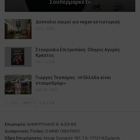
Σουπερμάρκετ»
Δύσκολοι καιροί για vegan εστιατορική
Ιαν 1, 2026
Σταυρούλα Επιτροπάκη: Οδηγός Αγοράς
Κρέατος
Ιαν 1, 2026
Γιώργος Τσαπάρας: «Η Ελλάδα είναι
σταυροδρόμι»
Δεκ 28, 2025
PREV
NEXT
1 of 1.118
Επωνυμία:
ΔΗΜΗΤΡΙΑΔΗΣ Θ. & ΣΙΑ ΙΚΕ
Διακριτικός Τίτλος:
O.MIND CREATIVES
Έδρα Επιχείρησης:
Λεωφ. Συγγρού 187, Τ.Κ: 17121 Ν.Σμύρνη