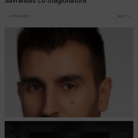
Savranidis Lo Stagionatore
PREVIOUS
NEXT