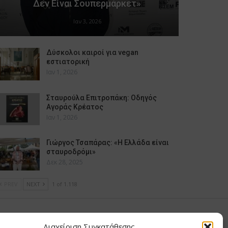
Δεν Είναι Σουπερμάρκετ»
Ιαν 3, 2026
Δύσκολοι καιροί για vegan
εστιατορική
Ιαν 1, 2026
Σταυρούλα Επιτροπάκη: Οδηγός
Αγοράς Κρέατος
Ιαν 1, 2026
Γιώργος Τσαπάρας: «Η Ελλάδα είναι
σταυροδρόμι»
Δεκ 28, 2025
PREV
NEXT
1 of 1.118
υ Μαίρη
Διαχείριση Συγκατάθεσης