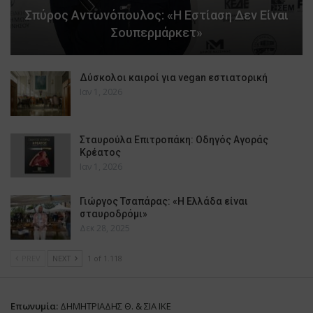
Σπύρος Αντωνόπουλος: «Η Εστίαση Δεν Είναι
Σουπερμάρκετ»
Δύσκολοι καιροί για vegan εστιατορική
Ιαν 1, 2026
Σταυρούλα Επιτροπάκη: Οδηγός Αγοράς
Κρέατος
Ιαν 1, 2026
Γιώργος Τσαπάρας: «Η Ελλάδα είναι
σταυροδρόμι»
Δεκ 28, 2025
PREV
NEXT
1 of 1.118
Επωνυμία:
ΔΗΜΗΤΡΙΑΔΗΣ Θ. & ΣΙΑ ΙΚΕ