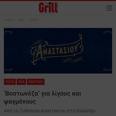
Home
NEA
ΠΟΤΑ
ΠΟΤΑ
NEA
ΚΕΝΤΡΙΚΗ
‘Βοστωνέζα’ για λίγους και
ψαγμένους
Από τη Ζυθοποία Αναστασίου στο Χαλάνδρι