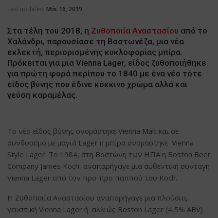
Last updated
Μάι 16, 2019
Στα τέλη του 2018, η
Ζυθοποιία Αναστασίου
από το
Χαλάνδρι, παρουσίασε τη Βοστωνέζα, μια νέα
εκλεκτή, περιορισμένης κυκλοφορίας μπίρα.
Πρόκειται για μια Vienna Lager, είδος ζυθοποιήθηκε
για πρώτη φορά περίπου το 1840 με ένα νέο τότε
είδος βύνης που έδινε κόκκινο χρώμα αλλά και
γεύση καραμέλας.
Το νέο είδος βύνης ονομάστηκε Vienna Malt και σε
συνδυασμό με μαγιά Lager η μπίρα ονομάστηκε Vienna
Style Lager. Το 1984, στη Βοστώνη των ΗΠΑ η Boston Beer
Company James Koch αναπαρήγαγε μια αυθεντική συνταγή
Vienna Lager από τον προ-προ παππού του Koch.
Η Ζυθοποιία Αναστασίου αναπαρήγαγε μια πλούσια,
γευστική Vienna Lager ή αλλιώς Boston Lager (4,5% ABV)