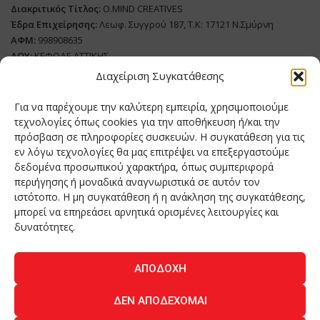
Διακριτικός Τίτλος:
O.MIND CREATIVES
Έδρα Επιχείρησης:
Λεωφ. Συγγρού 187, Τ.Κ: 17121 Ν.Σμύρνη
ΑΦΜ:
998908635
ΔΟΥ:
ΚΕΦΟΔΕ ΑΤΤΙΚΗΣ
Όνομα Ιδιοκτήτη και Νόμιμο Πρόσωπο
: Θεόδωρος Δημητριάδης
Διαχείριση Συγκατάθεσης
Διευθυντής Σύνταξης:
Ευθυμιάτου Μαίρη
Για να παρέχουμε την καλύτερη εμπειρία, χρησιμοποιούμε
Domain:
grillmagazine.gr
τεχνολογίες όπως cookies για την αποθήκευση ή/και την
Δικαιούχος Domain:
Θεόδωρος Δημητριάδης
πρόσβαση σε πληροφορίες συσκευών. Η συγκατάθεση για τις
εν λόγω τεχνολογίες θα μας επιτρέψει να επεξεργαστούμε
Διευθυντής:
Θεόδωρος Δημητριάδης
δεδομένα προσωπικού χαρακτήρα, όπως συμπεριφορά
Διαχειριστής:
Θεόδωρος Δημητριάδης
περιήγησης ή μοναδικά αναγνωριστικά σε αυτόν τον
Δήλωση Συμμόρφωσης
ιστότοπο. Η μη συγκατάθεση ή η ανάκληση της συγκατάθεσης,
μπορεί να επηρεάσει αρνητικά ορισμένες λειτουργίες και
Αριθμός Πιστοποίησης Μ.Η.Τ.:
242276
δυνατότητες.
ΑΠΟΔΟΧΉ
Home
NEA
ΚΟΥΖΙΝΑ
ΤΕΧΝΟΛΟΓΙΑ
ΛΕΙΤΟΥΡΓΙΑ
ΔΕΝ ΑΠΟΔΈΧΟΜΑΙ
ΑΝΘΡΩΠΟΙ
ΠΕΡΙΟΔΙΚΟ
ΕΠΙΚΟΙΝΩΝΙΑ