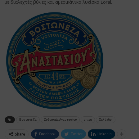
με διαλεχτές βύνες και αμερικάνικο λυκίσκο Loral.
Βοστωνέζα
Ζυθοποιία Αναστασίου
μπίρα
Χαλάνδρι
Share
Facebook
Twitter
Linkedin