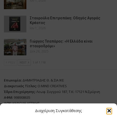
Ιαν 1, 2026
Σταυρούλα Επιτροπάκη: Οδηγός Αγοράς
Κρέατος
Ιαν 1, 2026
Γιώργος Τσαπάρας: «Η Ελλάδα είναι
σταυροδρόμι»
Δεκ 28, 2025
PREV
NEXT
1 of 1.118
Επωνυμία:
ΔΗΜΗΤΡΙΑΔΗΣ Θ. & ΣΙΑ ΙΚΕ
Διακριτικός Τίτλος:
O.MIND CREATIVES
Έδρα Επιχείρησης:
Λεωφ. Συγγρού 187, Τ.Κ: 17121 Ν.Σμύρνη
ΑΦΜ:
998908635
ΔΟΥ:
ΚΕΦΟΔΕ ΑΤΤΙΚΗΣ
Όνομα Ιδιοκτήτη και Νόμιμο Πρόσωπο
: Θεόδωρος Δημητριάδης
Διαχείριση Συγκατάθεσης