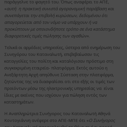
παράγγελνε το φαγητό του. Όπως αναφέρει το ΑΠΕ,
«
αυτή
η πρακτική συνιστά αγορανομική παράβαση και
συνεπάγεται την επιβολή κυρώσεων, δεδομένου ότι
απαγορεύεται από τον νόμο να υπάρχουν ή να
προκύπτουν με οποιονδήποτε τρόπο σε ένα κατάστημα
διαφορετικές τιμές πώλησης των αγαθών».
Τελικά οι αρμόδιες υπηρεσίες, ύστερα από ενημέρωση του
Συνηγόρου του Καταναλωτή, επιβεβαίωσαν τις
καταγγελίες του πολίτη και καταλόγισαν πρόστιμο στη
συγκεκριμένη εταιρεία- πλατφόρμα. Εκτός αυτούο η
Ανεξάρτητη Αρχή απηύθυνε Σύσταση στην πλατφόρμα,
ζητώντας της να διασφαλίσει οτι στο εξής οι τιμές των
προϊόντων μέσω της ηλεκτρονικής υπηρεσίας να είναι
ίδιες με εκείνες που ισχύουν για πώληση εντός των
καταστημάτων.
Η Αναπληρώτρια Συνήγορος του Καταναλωτή Αθηνά
Κοντογιάννη ανέφερε στο ΑΠΕ-ΜΠΕ ότι «
Ο Συνήγορος
του Καταναλωτή παρακολουθεί το θέμα σε ό,τι αφορά