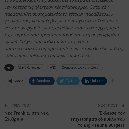
γενικότερα τις ηλεκτρονικές πλατφόρμες, ώστε, εάν
παρατηρηθεί συστηματικότητα τέτοιων παραβατικών
φαινόμενων, να παρέμβει με πιο στοχευμένες Συστάσεις,
και σε συνεργασία με τις αρμόδιες εποπτικές αρχές, προς
τις εταιρείες που δραστηριοποιούνται στη συγκεκριμένη
αγορά. Στόχος παραμένει πάντοτε είναι η
αποτελεσματικότερη προστασία των καταναλωτών από τις
κάθε είδους αθέμιτες εμπορικές πρακτικές
».
Αθηνά Κοντογιάννη
ΑΠΕ
Συνήγορος του Καταναλωτή
Share
Facebook
Twitter
Linkedin
PREV POST
NEXT POST
Νέο Frankie, στη Νέα
Έκλεισε τον
Ερυθραία
επιχειρηματικό κύκλο του
το Big Kahuna Burgers