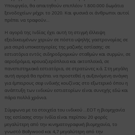
Υπουργείο, θα απαιτηθούν επιπλέον 1.800.000 δωμάτια
ξενοδοχείων μέχρι το 2020. Και φυσικά οι άνθρωποι αυτοί
πρέπει να τραφούν…
Η αγορά της Ινδίας έχει αυτή τη στιγμή έλλειψη
εξειδικευμένων χεριών σε πόστα υψηλής γαστρονομίας σε
μια σειρά υποκατηγορίες της μαζικής εστίασης: σε
εστιατόρια εντός σιδηροδρομικών σταθμών και συρμών, σε
αεροδρόμια, κρουαζιερόπλοια και ακτοπλοϊκά, σε
πανεπιστημιακά εστιατόρια, σε στρατώνες κ.ά. Στη μεγάλη
αυτή αγορά θα πρέπει να προστεθεί η αυξανόμενη ανάγκη
για έμπειρους σεφ ινδικής κουζίνας στο εξωτερικό όπου η
ανάπτυξη των ινδικών εστιατορίων είναι συνεχής εδώ και
πάρα πολλά χρόνια.
Σύμφωνα με τα στοιχεία του ινδικού …ΕΟΤ η βιομηχανία
της εστίασης στην Ινδία είναι περίπου 20 φορές
μεγαλύτερη από την κινηματογραφική βιομηχανία, το
γνωστό Bollywood και 4,7 μεγαλύτερη από την