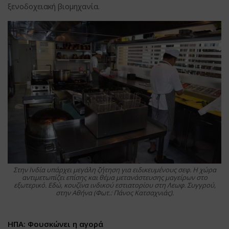
ξενοδοχειακή βιομηχανία.
Στην Ινδία υπάρχει μεγάλη ζήτηση για ειδικευμένους σεφ. Η χώρα
αντιμετωπίζει επίσης και θέμα μετανάστευσης μαγείρων στο
εξωτερικό. Εδώ, κουζίνα ινδικού εστιατορίου στη Λεωφ. Συγγρού,
στην Αθήνα (Φωτ.: Πάνος Κατσαχνιάς).
ΗΠΑ: Φουσκώνει η αγορά