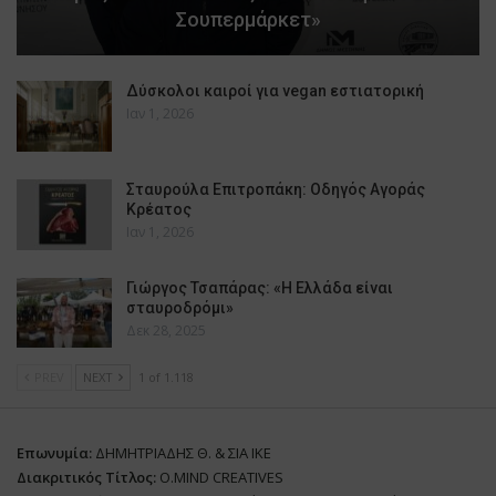
Σουπερμάρκετ»
Δύσκολοι καιροί για vegan εστιατορική
Ιαν 1, 2026
Σταυρούλα Επιτροπάκη: Οδηγός Αγοράς
Κρέατος
Ιαν 1, 2026
Γιώργος Τσαπάρας: «Η Ελλάδα είναι
σταυροδρόμι»
Δεκ 28, 2025
PREV
NEXT
1 of 1.118
Επωνυμία:
ΔΗΜΗΤΡΙΑΔΗΣ Θ. & ΣΙΑ ΙΚΕ
Διακριτικός Τίτλος:
O.MIND CREATIVES