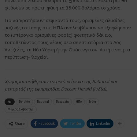
πάνω από 20.000 δολάρια το χρόνο ενώ οι καλύτεροι θα
φτάσουν σε πρώτη φάση τα 35.000 δολάρια το χρόνο.
Για να ‘κρατήσουν’ σεφ κοντά τους, ορισμένες αλυσίδες
μαζικής εστίασης στις ΗΠΑ αναλαμβάνουν να εξοφλήσουν
το (υπέρογκο ορισμένες φορές) φοιτητικό δάνειο,
τοποθετώντας τους νέους σεφ σε εστιατόρια στο Λος
Άντζελες, τη Νέα Υόρκη ή την Ουάσινγκτον. Αυτή είναι μια
περίπτωση- ‘λαχείο’…
Χρησιμοποιήθηκαν εταιρικά κείμενα της Rational και
ρεπορτάζ της εφημερίδας Deccan Herald (Ινδία).
Deloitte
Rational
Γερμανία
ΗΠΑ
Ινδία
Μάριος Σαββάτης
Share
Facebook
Twitter
Linkedin