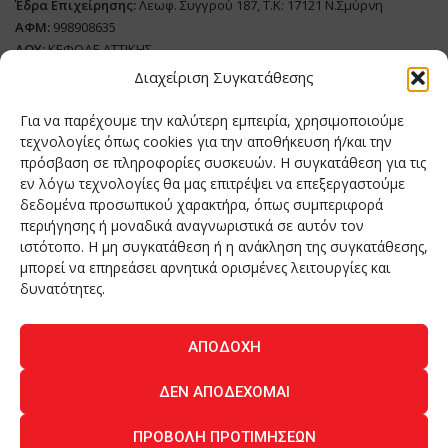
Έδρα Επιχείρησης:
Λεωφ. Συγγρού 187, Τ.Κ: 17121 Ν.Σμύρνη
ΑΦΜ:
998908635
ΔΟΥ:
ΚΕΦΟΔΕ ΑΤΤΙΚΗΣ
Όνομα Ιδιοκτήτη και Νόμιμο Πρόσωπο
: Θεόδωρος Δημητριάδης
Διαχείριση Συγκατάθεσης
Διευθυντής Σύνταξης:
Ευθυμιάτου Μαίρη
Για να παρέχουμε την καλύτερη εμπειρία, χρησιμοποιούμε
Domain:
grillmagazine.gr
τεχνολογίες όπως cookies για την αποθήκευση ή/και την
πρόσβαση σε πληροφορίες συσκευών. Η συγκατάθεση για τις
Δικαιούχος Domain:
Θεόδωρος Δημητριάδης
εν λόγω τεχνολογίες θα μας επιτρέψει να επεξεργαστούμε
Διευθυντής:
Θεόδωρος Δημητριάδης
δεδομένα προσωπικού χαρακτήρα, όπως συμπεριφορά
Διαχειριστής:
Θεόδωρος Δημητριάδης
περιήγησης ή μοναδικά αναγνωριστικά σε αυτόν τον
Δήλωση Συμμόρφωσης
ιστότοπο. Η μη συγκατάθεση ή η ανάκληση της συγκατάθεσης,
μπορεί να επηρεάσει αρνητικά ορισμένες λειτουργίες και
Αριθμός Πιστοποίησης Μ.Η.Τ.:
242276
δυνατότητες.
ΑΠΟΔΟΧΉ
Home
NEA
ΚΟΥΖΙΝΑ
ΤΕΧΝΟΛΟΓΙΑ
ΛΕΙΤΟΥΡΓΙΑ
ΔΕΝ ΑΠΟΔΈΧΟΜΑΙ
ΑΝΘΡΩΠΟΙ
ΠΕΡΙΟΔΙΚΟ
ΕΠΙΚΟΙΝΩΝΙΑ
ΠΡΟΒΟΛΉ ΠΡΟΤΙΜΉΣΕΩΝ
O.MIND CREATIVES
© 2026 - All Rights Reserved. -
Πολιτική Απορρήτου