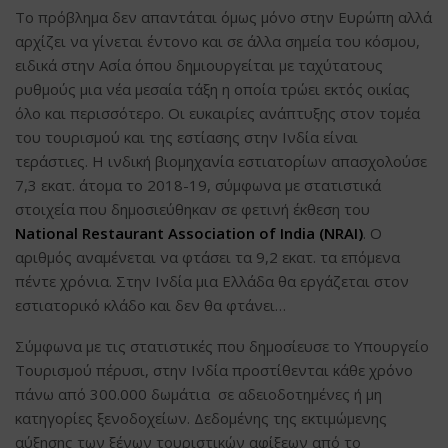
Το πρόβλημα δεν απαντάται όμως μόνο στην Ευρώπη αλλά
αρχίζει να γίνεται έντονο και σε άλλα σημεία του κόσμου,
ειδικά στην Ασία όπου δημιουργείται με ταχύτατους
ρυθμούς μια νέα μεσαία τάξη η οποία τρώει εκτός οικίας
όλο και περισσότερο. Οι ευκαιρίες ανάπτυξης στον τομέα
του τουρισμού και της εστίασης στην Ινδία είναι
τεράστιες. Η ινδική βιομηχανία εστιατορίων απασχολούσε
7,3 εκατ. άτομα το 2018-19, σύμφωνα με στατιστικά
στοιχεία που δημοσιεύθηκαν σε φετινή έκθεση του
National Restaurant Association of India (NRAI)
. Ο
αριθμός αναμένεται να φτάσει τα 9,2 εκατ. τα επόμενα
πέντε χρόνια. Στην Ινδία μια Ελλάδα θα εργάζεται στον
εστιατορικό κλάδο και δεν θα φτάνει…
Σύμφωνα με τις στατιστικές που δημοσίευσε το Υπουργείο
Τουρισμού πέρυσι, στην Ινδία προστίθενται κάθε χρόνο
πάνω από 300.000 δωμάτια σε αδειοδοτημένες ή μη
κατηγορίες ξενοδοχείων. Δεδομένης της εκτιμώμενης
αύξησης των ξένων τουριστικών αφίξεων από το