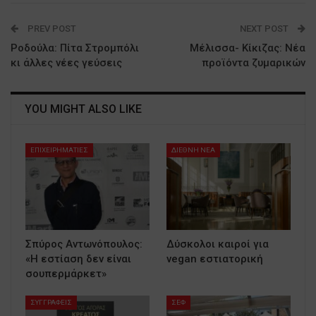
PREV POST
NEXT POST
Ροδούλα: Πίτα Στρομπόλι
Μέλισσα- Κίκιζας: Νέα
κι άλλες νέες γεύσεις
προϊόντα ζυμαρικών
YOU MIGHT ALSO LIKE
ΕΠΙΧΕΙΡΗΜΑΤΙΕΣ
ΔΙΕΘΝΗ ΝΕΑ
Σπύρος Αντωνόπουλος:
Δύσκολοι καιροί για
«Η εστίαση δεν είναι
vegan εστιατορική
σουπερμάρκετ»
ΣΥΓΓΡΑΦΕΙΣ
ΣΕΦ