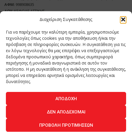
ΑΦΜ:
998908635
ΔΟΥ:
ΚΕΦΟΔΕ ΑΤΤΙΚΗΣ
Όνομα Ιδιοκτήτη και Νόμιμο Πρόσωπο
: Θεόδωρος Δημητριάδης
Διαχείριση Συγκατάθεσης
Διευθυντής Σύνταξης:
Ευθυμιάτου Μαίρη
Για να παρέχουμε την καλύτερη εμπειρία, χρησιμοποιούμε
Domain:
grillmagazine.gr
τεχνολογίες όπως cookies για την αποθήκευση ή/και την
πρόσβαση σε πληροφορίες συσκευών. Η συγκατάθεση για τις
Δικαιούχος Domain:
Θεόδωρος Δημητριάδης
εν λόγω τεχνολογίες θα μας επιτρέψει να επεξεργαστούμε
Διευθυντής:
Θεόδωρος Δημητριάδης
δεδομένα προσωπικού χαρακτήρα, όπως συμπεριφορά
Διαχειριστής:
Θεόδωρος Δημητριάδης
περιήγησης ή μοναδικά αναγνωριστικά σε αυτόν τον
Δήλωση Συμμόρφωσης
ιστότοπο. Η μη συγκατάθεση ή η ανάκληση της συγκατάθεσης,
μπορεί να επηρεάσει αρνητικά ορισμένες λειτουργίες και
Αριθμός Πιστοποίησης Μ.Η.Τ.:
242276
δυνατότητες.
ΑΠΟΔΟΧΉ
Home
NEA
ΚΟΥΖΙΝΑ
ΤΕΧΝΟΛΟΓΙΑ
ΛΕΙΤΟΥΡΓΙΑ
ΔΕΝ ΑΠΟΔΈΧΟΜΑΙ
ΑΝΘΡΩΠΟΙ
ΠΕΡΙΟΔΙΚΟ
ΕΠΙΚΟΙΝΩΝΙΑ
ΠΡΟΒΟΛΉ ΠΡΟΤΙΜΉΣΕΩΝ
O.MIND CREATIVES
© 2026 - All Rights Reserved. -
Πολιτική Απορρήτου