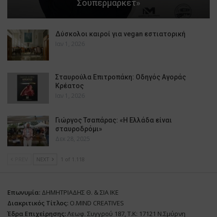
Σουπερμάρκετ»
Δύσκολοι καιροί για vegan εστιατορική
Ιαν 1, 2026
Σταυρούλα Επιτροπάκη: Οδηγός Αγοράς
Κρέατος
Ιαν 1, 2026
Γιώργος Τσαπάρας: «Η Ελλάδα είναι
σταυροδρόμι»
Δεκ 28, 2025
PREV
NEXT
1 of 1.118
Επωνυμία:
ΔΗΜΗΤΡΙΑΔΗΣ Θ. & ΣΙΑ ΙΚΕ
Διακριτικός Τίτλος:
O.MIND CREATIVES
Έδρα Επιχείρησης:
Λεωφ. Συγγρού 187, Τ.Κ: 17121 Ν.Σμύρνη