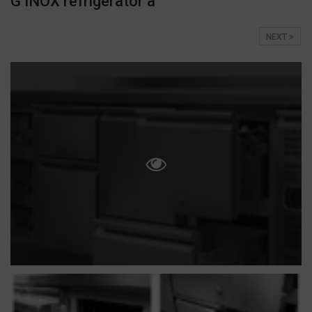
G INOX refrigerator a
NEXT