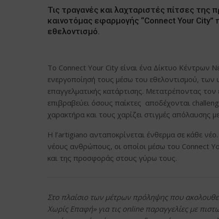
Τις τραγανές και λαχταριστές πίτσες της π
καινοτόμας εφαρμογής “Connect Your City” 
εθελοντισμό.
Το Connect Your City είναι ένα Δίκτυο Κέντρων 
ενεργοποίησή τους μέσω του εθελοντισμού, των 
επαγγελματικής κατάρτισης. Μετατρέποντας τον εθε
επιβραβεύει όσους παίκτες αποδέχονται challeng
χαρακτήρα και τους χαρίζει στιγμές απόλαυσης με
Η l’artigiano ανταποκρίνεται ένθερμα σε κάθε νέ
νέους ανθρώπους, οι οποίοι μέσω του Connect Yo
και της προσφοράς στους γύρω τους.
Στο πλαίσιο των μέτρων πρόληψης που ακολουθεί
Χωρίς Επαφή» για τις
online
παραγγελίες με πιστω