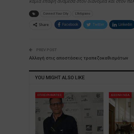
καμία επαφή ανάμεσα στον διανομέα και στον πελ
Connect Your City
L'Artigiano
Share
Facebook
Twitter
Linkedin
PREV POST
Αλλαγή στις αποστάσεις τραπεζοκαθισμάτων
YOU MIGHT ALSO LIKE
ΕΠΙΧΕΙΡΗΜΑΤΙΕΣ
ΔΙΕΘΝΗ ΝΕΑ