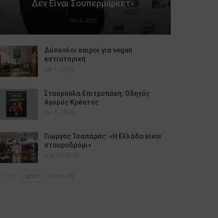
Δεν Είναι Σουπερμάρκετ»
Ιαν 3, 2026
Δύσκολοι καιροί για vegan
εστιατορική
Ιαν 1, 2026
Σταυρούλα Επιτροπάκη: Οδηγός
Αγοράς Κρέατος
Ιαν 1, 2026
Γιώργος Τσαπάρας: «Η Ελλάδα είναι
σταυροδρόμι»
Δεκ 28, 2025
PREV
NEXT
1 of 1.118