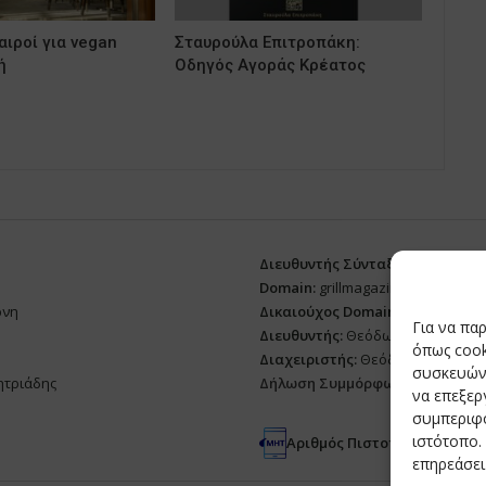
ιροί για vegan
Σταυρούλα Επιτροπάκη:
ή
Οδηγός Αγοράς Κρέατος
Διευθυντής Σύνταξης:
Ευθυμιάτο
Domain:
grillmagazine.gr
ρνη
Δικαιούχος Domain:
Θεόδωρος Δ
Για να πα
Διευθυντής:
Θεόδωρος Δημητριά
όπως cook
Διαχειριστής:
Θεόδωρος Δημητρ
συσκευών.
ητριάδης
Δήλωση Συμμόρφωσης
να επεξε
συμπεριφο
ιστότοπο.
Αριθμός Πιστοποίησης Μ.Η.Τ
επηρεάσει