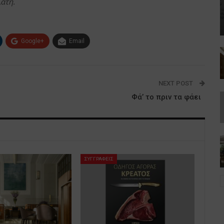
άτη.
Google+
Email
NEXT POST
Φά’ το πριν τα φάει
ΣΥΓΓΡΑΦΕΙΣ