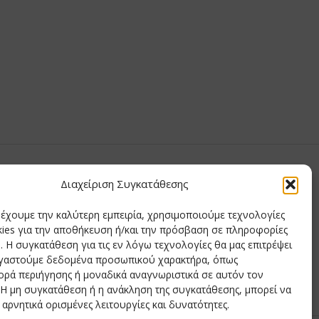
υ Μαίρη
Διαχείριση Συγκατάθεσης
ημητριάδης
ρέχουμε την καλύτερη εμπειρία, χρησιμοποιούμε τεχνολογίες
δης
ies για την αποθήκευση ή/και την πρόσβαση σε πληροφορίες
ιάδης
 Η συγκατάθεση για τις εν λόγω τεχνολογίες θα μας επιτρέψει
ργαστούμε δεδομένα προσωπικού χαρακτήρα, όπως
ρά περιήγησης ή μοναδικά αναγνωριστικά σε αυτόν τον
 Η μη συγκατάθεση ή η ανάκληση της συγκατάθεσης, μπορεί να
.:
242276
 αρνητικά ορισμένες λειτουργίες και δυνατότητες.