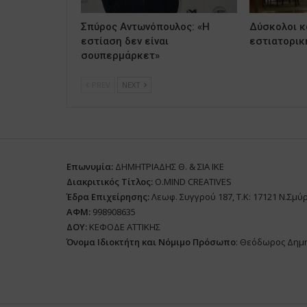
Σπύρος Αντωνόπουλος: «Η
Δύσκολοι κα
εστίαση δεν είναι
εστιατορικ
σουπερμάρκετ»
PREV
NEXT
Επωνυμία:
ΔΗΜΗΤΡΙΑΔΗΣ Θ. & ΣΙΑ ΙΚΕ
Διακριτικός Τίτλος:
O.MIND CREATIVES
Έδρα Επιχείρησης:
Λεωφ. Συγγρού 187, Τ.Κ: 17121 Ν.Σμύ
ΑΦΜ:
998908635
ΔΟΥ:
ΚΕΦΟΔΕ ΑΤΤΙΚΗΣ
Όνομα Ιδιοκτήτη και Νόμιμο Πρόσωπο
: Θεόδωρος Δημ