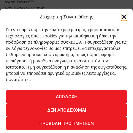
ΑΦΜ:
998908635
ΔΟΥ:
ΚΕΦΟΔΕ ΑΤΤΙΚΗΣ
Όνομα Ιδιοκτήτη και Νόμιμο Πρόσωπο
: Θεόδωρος Δημητριάδης
Διαχείριση Συγκατάθεσης
Διευθυντής Σύνταξης:
Ευθυμιάτου Μαίρη
Για να παρέχουμε την καλύτερη εμπειρία, χρησιμοποιούμε
Domain:
grillmagazine.gr
τεχνολογίες όπως cookies για την αποθήκευση ή/και την
πρόσβαση σε πληροφορίες συσκευών. Η συγκατάθεση για τις
Δικαιούχος Domain:
Θεόδωρος Δημητριάδης
εν λόγω τεχνολογίες θα μας επιτρέψει να επεξεργαστούμε
Διευθυντής:
Θεόδωρος Δημητριάδης
δεδομένα προσωπικού χαρακτήρα, όπως συμπεριφορά
Διαχειριστής:
Θεόδωρος Δημητριάδης
περιήγησης ή μοναδικά αναγνωριστικά σε αυτόν τον
Δήλωση Συμμόρφωσης
ιστότοπο. Η μη συγκατάθεση ή η ανάκληση της συγκατάθεσης,
μπορεί να επηρεάσει αρνητικά ορισμένες λειτουργίες και
Αριθμός Πιστοποίησης Μ.Η.Τ.:
242276
δυνατότητες.
ΑΠΟΔΟΧΉ
Home
NEA
ΚΟΥΖΙΝΑ
ΤΕΧΝΟΛΟΓΙΑ
ΛΕΙΤΟΥΡΓΙΑ
ΔΕΝ ΑΠΟΔΈΧΟΜΑΙ
ΑΝΘΡΩΠΟΙ
ΠΕΡΙΟΔΙΚΟ
ΕΠΙΚΟΙΝΩΝΙΑ
ΠΡΟΒΟΛΉ ΠΡΟΤΙΜΉΣΕΩΝ
O.MIND CREATIVES
© 2026 - All Rights Reserved. -
Πολιτική Απορρήτου