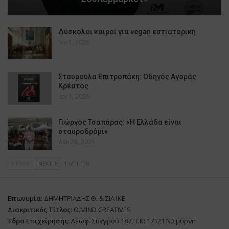
Δύσκολοι καιροί για vegan εστιατορική
Ιαν 1, 2026
Σταυρούλα Επιτροπάκη: Οδηγός Αγοράς
Κρέατος
Ιαν 1, 2026
Γιώργος Τσαπάρας: «Η Ελλάδα είναι
σταυροδρόμι»
Δεκ 28, 2025
PREV
NEXT
1 of 1.118
Επωνυμία:
ΔΗΜΗΤΡΙΑΔΗΣ Θ. & ΣΙΑ ΙΚΕ
Διακριτικός Τίτλος:
O.MIND CREATIVES
Έδρα Επιχείρησης:
Λεωφ. Συγγρού 187, Τ.Κ: 17121 Ν.Σμύρνη