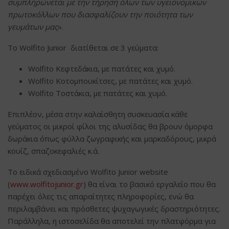
συμπληρώνεται με την τήρηση όλων των υγειονομικών
πρωτοκόλλων που διασφαλίζουν την ποιότητα των
γευμάτων μας
».
Το Wolfito Junior διατίθεται σε 3 γεύματα:
Wolfito Κεφτεδάκια, με πατάτες και χυμό.
Wolfito Κοτομπουκίτσες, με πατάτες και χυμό.
Wolfito Τοστάκια, με πατάτες και χυμό.
Επιπλέον, μέσα στην καλαίσθητη συσκευασία κάθε
γεύματος οι μικροί φίλοι της αλυσίδας θα βρουν όμορφα
δωράκια όπως φύλλα ζωγραφικής και μαρκαδόρους, μικρά
κουίζ, σπαζοκεφαλιές κ.ά.
Το ειδικά σχεδιασμένο Wolfito Junior website
(
www.wolfitojunior.gr
) θα είναι το βασικό εργαλείο που θα
παρέχει όλες τις απαραίτητες πληροφορίες, ενώ θα
περιλαμβάνει και πρόσθετες ψυχαγωγικές δραστηριότητες.
Παράλληλα, η ιστοσελίδα θα αποτελεί την πλατφόρμα για