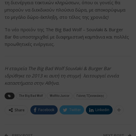
τη διενέργεια τακτικών κληρώσεων, όπου οι γονείς θα
μπορούν να διεκδικούν πλούσια δώρα, με αποκορύφωμα
το μεγάλο δώρο-έκπληξη, στο τέλος της χρονιάς!
Το νέο προϊόν της The Big Bad Wolf – Souvlaki & Burger
Bar θα υποστηριχθεί με διαφημιστική καμπάνια και πολλές
προωθητικές ενέργειες.
Η εταιρεία The Big Bad Wolf Souvlaki & Burger Bar
ιδρύθηκε το 2013 κι αυτή τη στιγμή λειτουργεί εννέα
καταστήματα στην Αθήνα.
The Big Bad Wolf
Wolfito Junior
Γιάννη Τζανακάκης
Share
Facebook
Twitter
Linkedin
PREV POST
NEXT POST