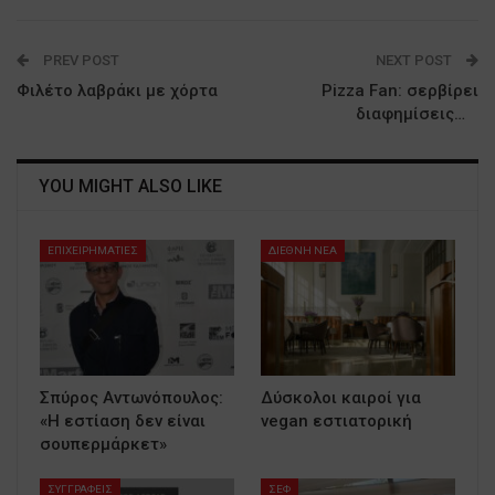
PREV POST
NEXT POST
Φιλέτο λαβράκι με χόρτα
Pizza Fan: σερβίρει
διαφημίσεις…
YOU MIGHT ALSO LIKE
ΕΠΙΧΕΙΡΗΜΑΤΙΕΣ
ΔΙΕΘΝΗ ΝΕΑ
Σπύρος Αντωνόπουλος:
Δύσκολοι καιροί για
«Η εστίαση δεν είναι
vegan εστιατορική
σουπερμάρκετ»
ΣΥΓΓΡΑΦΕΙΣ
ΣΕΦ