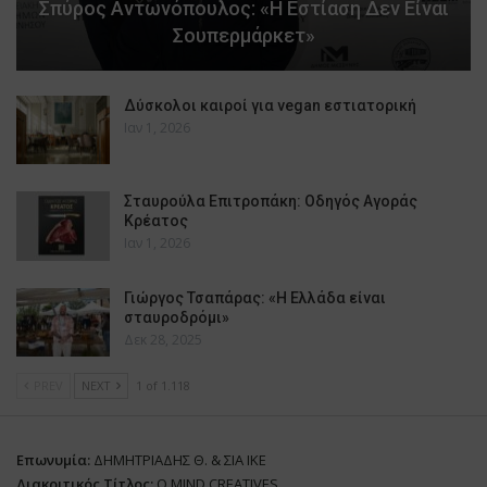
Σπύρος Αντωνόπουλος: «Η Εστίαση Δεν Είναι
Σουπερμάρκετ»
Δύσκολοι καιροί για vegan εστιατορική
Ιαν 1, 2026
Σταυρούλα Επιτροπάκη: Οδηγός Αγοράς
Κρέατος
Ιαν 1, 2026
Γιώργος Τσαπάρας: «Η Ελλάδα είναι
σταυροδρόμι»
Δεκ 28, 2025
PREV
NEXT
1 of 1.118
Επωνυμία:
ΔΗΜΗΤΡΙΑΔΗΣ Θ. & ΣΙΑ ΙΚΕ
Διακριτικός Τίτλος:
O.MIND CREATIVES