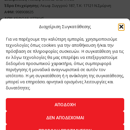
Έδρα Επιχείρησης:
Λεωφ. Συγγρού 187, Τ.Κ: 17121 Ν.Σμύρνη
ΑΦΜ:
998908635
ΔΟΥ:
ΚΕΦΟΔΕ ΑΤΤΙΚΗΣ
Όνομα Ιδιοκτήτη και Νόμιμο Πρόσωπο
: Θεόδωρος Δημητριάδης
Διαχείριση Συγκατάθεσης
Διευθυντής Σύνταξης:
Ευθυμιάτου Μαίρη
Για να παρέχουμε την καλύτερη εμπειρία, χρησιμοποιούμε
Domain:
grillmagazine.gr
τεχνολογίες όπως cookies για την αποθήκευση ή/και την
πρόσβαση σε πληροφορίες συσκευών. Η συγκατάθεση για τις
Δικαιούχος Domain:
Θεόδωρος Δημητριάδης
εν λόγω τεχνολογίες θα μας επιτρέψει να επεξεργαστούμε
Διευθυντής:
Θεόδωρος Δημητριάδης
δεδομένα προσωπικού χαρακτήρα, όπως συμπεριφορά
Διαχειριστής:
Θεόδωρος Δημητριάδης
περιήγησης ή μοναδικά αναγνωριστικά σε αυτόν τον
Δήλωση Συμμόρφωσης
ιστότοπο. Η μη συγκατάθεση ή η ανάκληση της συγκατάθεσης,
μπορεί να επηρεάσει αρνητικά ορισμένες λειτουργίες και
Αριθμός Πιστοποίησης Μ.Η.Τ.:
242276
δυνατότητες.
ΑΠΟΔΟΧΉ
Home
NEA
ΚΟΥΖΙΝΑ
ΤΕΧΝΟΛΟΓΙΑ
ΛΕΙΤΟΥΡΓΙΑ
ΔΕΝ ΑΠΟΔΈΧΟΜΑΙ
ΑΝΘΡΩΠΟΙ
ΠΕΡΙΟΔΙΚΟ
ΕΠΙΚΟΙΝΩΝΙΑ