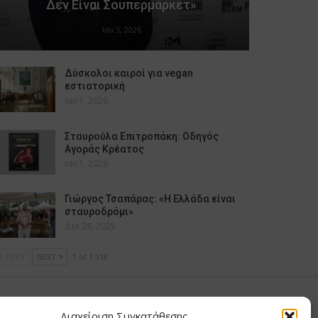
Δεν Είναι Σουπερμάρκετ»
Ιαν 3, 2026
Δύσκολοι καιροί για vegan
εστιατορική
Ιαν 1, 2026
Σταυρούλα Επιτροπάκη: Οδηγός
Αγοράς Κρέατος
Ιαν 1, 2026
Γιώργος Τσαπάρας: «Η Ελλάδα είναι
σταυροδρόμι»
Δεκ 28, 2025
PREV
NEXT
1 of 1.118
υ Μαίρη
Διαχείριση Συγκατάθεσης