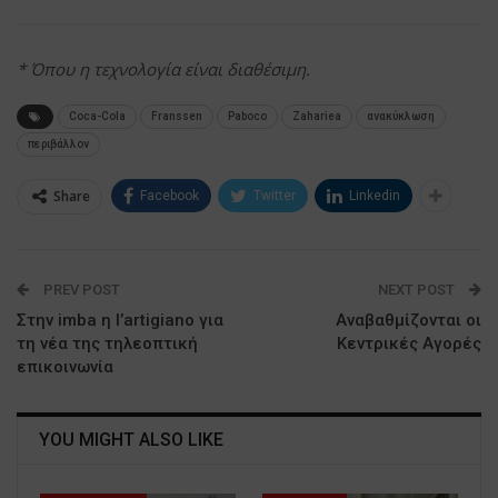
* Όπου η τεχνολογία είναι διαθέσιμη.
Coca-Cola
Franssen
Paboco
Zahariea
ανακύκλωση
περιβάλλον
Share
Facebook
Twitter
Linkedin
PREV POST
NEXT POST
Στην imba η l’artigiano για
Αναβαθμίζονται οι
τη νέα της τηλεοπτική
Κεντρικές Αγορές
επικοινωνία
YOU MIGHT ALSO LIKE