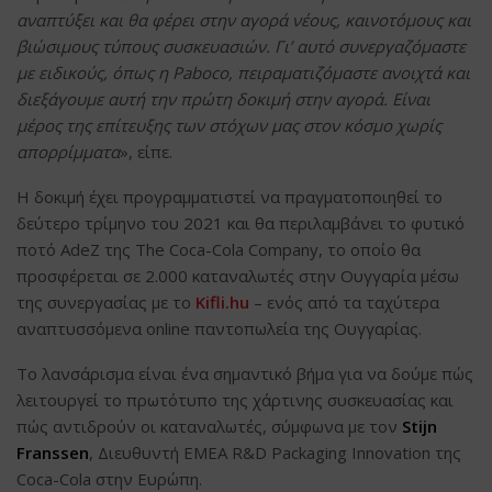
αναπτύξει και θα φέρει στην αγορά νέους, καινοτόμους και
βιώσιμους τύπους συσκευασιών. Γι’ αυτό συνεργαζόμαστε
με ειδικούς, όπως η Paboco, πειραματιζόμαστε ανοιχτά και
διεξάγουμε αυτή την πρώτη δοκιμή στην αγορά. Είναι
μέρος της επίτευξης των στόχων μας στον κόσμο χωρίς
απορρίμματα
», είπε.
Η δοκιμή έχει προγραμματιστεί να πραγματοποιηθεί το
δεύτερο τρίμηνο του 2021 και θα περιλαμβάνει το φυτικό
ποτό AdeZ της The Coca-Cola Company, το οποίο θα
προσφέρεται σε 2.000 καταναλωτές στην Ουγγαρία μέσω
της συνεργασίας με το
Kifli.hu
– ενός από τα ταχύτερα
αναπτυσσόμενα online παντοπωλεία της Ουγγαρίας.
Το λανσάρισμα είναι ένα σημαντικό βήμα για να δούμε πώς
λειτουργεί το πρωτότυπο της χάρτινης συσκευασίας και
πώς αντιδρούν οι καταναλωτές, σύμφωνα με τον
Stijn
Franssen
, Διευθυντή EMEA R&D Packaging Innovation της
Coca-Cola στην Ευρώπη.