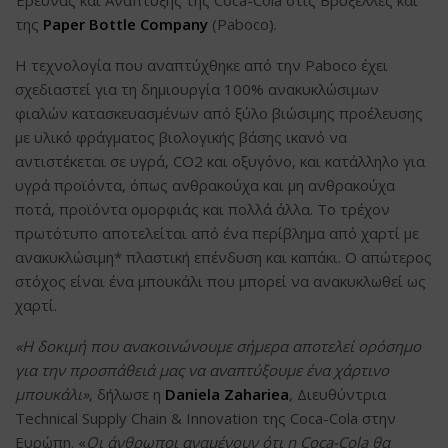
της
Paper Bottle Company
(Paboco).
Η τεχνολογία που αναπτύχθηκε από την Paboco έχει
σχεδιαστεί για τη δημιουργία 100% ανακυκλώσιμων
φιαλών κατασκευασμένων από ξύλο βιώσιμης προέλευσης
με υλικό φράγματος βιολογικής βάσης ικανό να
αντιστέκεται σε υγρά, CO2 και οξυγόνο, και κατάλληλο για
υγρά προϊόντα, όπως ανθρακούχα και μη ανθρακούχα
ποτά, προϊόντα ομορφιάς και πολλά άλλα. Το τρέχον
πρωτότυπο αποτελείται από ένα περίβλημα από χαρτί με
ανακυκλώσιμη* πλαστική επένδυση και καπάκι. Ο απώτερος
στόχος είναι ένα μπουκάλι που μπορεί να ανακυκλωθεί ως
χαρτί.
«Η δοκιμή που ανακοινώνουμε σήμερα αποτελεί ορόσημο
για την προσπάθειά μας να αναπτύξουμε ένα χάρτινο
μπουκάλι»
, δήλωσε η
Daniela Zahariea
, Διευθύντρια
Technical Supply Chain & Innovation της Coca-Cola στην
Ευρώπη. «
Οι άνθρωποι αναμένουν ότι η Coca-Cola θα