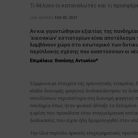
Τι θέλουν οι καταναλωτές και τι προσφέρε
Last updated
Σεπ 30, 2021
Αν και γιγαντώθηκαν εξαιτίας της πανδημία
‘εικονικών’ εστιατορίων είναι αποτέλεσμα
λαμβάνουν χώρα στο εσωτερικό των δυτικών 
περίπλοκης σχέσης που αναπτύσσουν οι νέ
Επιμέλεια: Θανάσης Αντωνίου*
Σύμφωνα με στοιχεία της ερευνητικής εταιρείας
E
κλάδο διανομής φαγητού διπλασιάστηκαν το διάσ
επενδύσουν περισσότερα στη διανομή φαγητού π
πανδημία όπως ήταν φυσικό άλλαξε τα δεδομένα
η κρίση που προκάλεσε στην επαγγελματική εστία
διαδικασίες που είχαν ήδη δρομολογηθεί στον κλ
Την ίδια περίοδο αρκετές επιχειρηματικές προτά