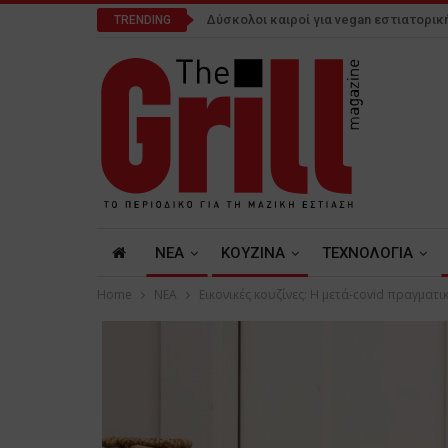
Δύσκολοι καιροί για vegan εστιατορικ
TRENDING
NEA
ΚΟΥΖΙΝΑ
ΤΕΧΝΟΛΟΓΙΑ
Home
NEA
Εικονικές κουζίνες: Η μετά-covid πραγματι