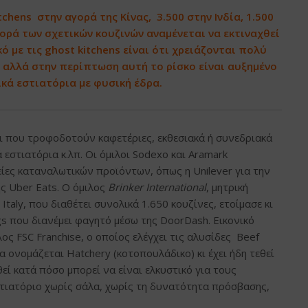
chens στην αγορά της Κίνας, 3.500 στην Ινδία, 1.500
γορά των σχετικών κουζινών αναμένεται να εκτιναχθεί
κό με τις ghost kitchens είναι ότι χρειάζονται πολύ
 αλλά στην περίπτωση αυτή το ρίσκο είναι αυξημένο
ικά εστιατόρια με φυσική έδρα.
λοι που τροφοδοτούν καφετέριες, εκθεσιακά ή συνεδριακά
 εστιατόρια κ.λπ. Οι όμιλοι Sodexo και Aramark
ρείες καταναλωτικών προϊόντων, όπως η Unilever για την
ς Uber Eats. Ο όμιλος
Brinker International
, μητρική
e Italy, που διαθέτει συνολικά 1.650 κουζίνες, ετοίμασε κι
ngs που διανέμει φαγητό μέσω της DoorDash. Εικονικό
ος FSC Franchise, ο οποίος ελέγχει τις αλυσίδες Beef
θα ονομάζεται Hatchery (κοτοπουλάδικο) κι έχει ήδη τεθεί
εί κατά πόσο μπορεί να είναι ελκυστικό για τους
τιατόριο χωρίς σάλα, χωρίς τη δυνατότητα πρόσβασης,