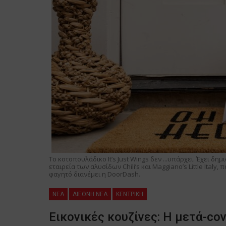
Το κοτοπουλάδικο It’s Just Wings δεν ...υπάρχει. Έχει δημ
εταιρεία των αλυσίδων Chili’s και Maggiano’s Little Italy
φαγητό διανέμει η DoorDash.
NEA
ΔΙΕΘΝΗ ΝΕΑ
ΚΕΝΤΡΙΚΗ
Εικονικές κουζίνες: Η μετά-co