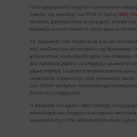
Πολύ γρήγορα στο παιχνίδι των εικονικών επιχε
παίκτες της εστίασης των ΗΠΑ. Ο όμιλος
BBQ Hol
αλυσίδες φαγητού όπως οι μπιραρίες Granite Cit
καλοκαίρι ένα νέο brand το οποίο όμως αναπτύσσετ
Το Hayward’s Hen House είναι ένα νέο κοτοπου
στις κουζίνες των εστιατορίων της θυγατρικής Fa
φτάνει στους καταναλωτές μέσω των εταιρειών π
Δεν πρόκειται βέβαια να υπάρξουν φυσικά εστια
μάρκα παράγει το φαγητό αποκλειστικά και μόνο
ιδιοκτησίας. Σύμφωνα με τους εμπνευστές αυτής 
των 50.000 δολαρίων ανά κατάστημα προκειμένου
δίπλα στις υπάρχουσες.
Η απόφαση του ομίλου BBQ Holdings να προχωρήσε
αποτέλεσμα των άσχημων οικονομικών αποτελεσ
κορωνοϊού στις ΗΠΑ. Αλλά αυτή δεν είναι η μόνη α