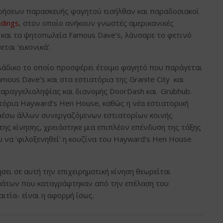
ιρήσεων παρασκευής φαγητού εισήλθαν και παραδοσιακοί
dings
, στον οποίο ανήκουν γνωστές αμερικανικές
y και τα ψητοπωλεία Famous Dave’s, λάνσαρε το φετινό
αι ‘εικονικά’.
λάδικο το οποίο προσφέρει έτοιμο φαγητό που παράγεται
mous Dave’s και στα εστιατόρια της Granite City και
αραγγελιοληψίας και διανομής DoorDash και Grubhub.
τόρια Hayward’s Hen House, καθώς η νέα εστιατορική
 μέσω άλλων συνεργαζόμενων εστιατορίων κοινής
της κίνησης, χρειάστηκε μια επιπλέον επένδυση της τάξης
 να ‘φιλοξενηθεί’ η κουζίνα του Hayward’s Hen House
ι σε αυτή την επιχειρηματική κίνηση θεωρείται
μάτων που καταγράφτηκαν από την επέλαση του
ιτία- είναι η αφορμή ίσως.