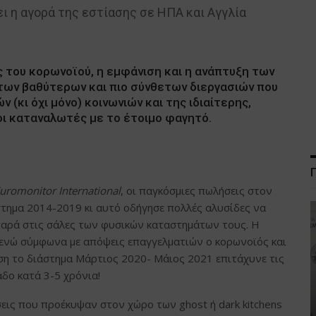
ι η αγορά της εστίασης σε ΗΠΑ και Αγγλία
ς του κορωνοϊού, η εμφάνιση και η ανάπτυξη των
 των βαθύτερων και πιο σύνθετων διεργασιών που
(κι όχι μόνο) κοινωνιών και της ιδιαίτερης,
οι καταναλωτές με το έτοιμο φαγητό.
uromonitor International
, οι παγκόσμιες πωλήσεις στον
τημα 2014-2019 κι αυτό οδήγησε πολλές αλυσίδες να
αρά στις σάλες των φυσικών καταστημάτων τους. Η
 ενώ σύμφωνα με απόψεις επαγγελματιών ο κορωνοϊός και
ση το διάστημα Μάρτιος 2020- Μάιος 2021 επιτάχυνε τις
άδο κατά 3-5 χρόνια!
σεις που προέκυψαν στον χώρο των ghost ή dark kitchens