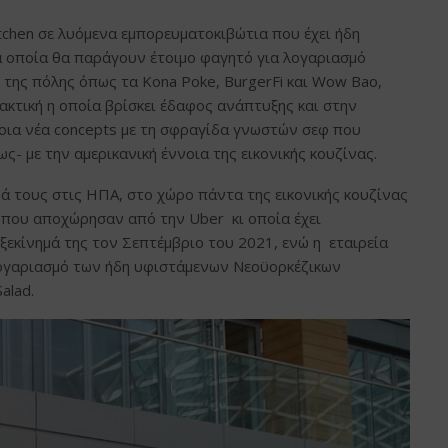
itchen σε λυόμενα εμπορευματοκιβώτια που έχει ήδη
τα οποία θα παράγουν έτοιμο φαγητό για λογαριασμό
ης πόλης όπως τα Kona Poke, BurgerFi και Wow Bao,
ακτική η οποία βρίσκει έδαφος ανάπτυξης και στην
οια νέα concepts με τη σφραγίδα γνωστών σεφ που
- με την αμερικανική έννοια της εικονικής κουζίνας.
ά τους στις ΗΠΑ, στο χώρο πάντα της εικονικής κουζίνας
χη που αποχώρησαν από την Uber κι οποία έχει
ξεκίνημά της τον Σεπτέμβριο του 2021, ενώ η εταιρεία
λογαριασμό των ήδη υφιστάμενων Νεοϋορκέζικων
alad.