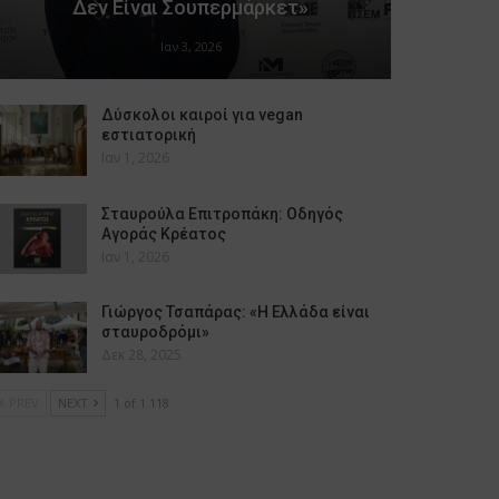
Δεν Είναι Σουπερμάρκετ»
Ιαν 3, 2026
Δύσκολοι καιροί για vegan
εστιατορική
Ιαν 1, 2026
Σταυρούλα Επιτροπάκη: Οδηγός
Αγοράς Κρέατος
Ιαν 1, 2026
Γιώργος Τσαπάρας: «Η Ελλάδα είναι
σταυροδρόμι»
Δεκ 28, 2025
PREV
NEXT
1 of 1.118