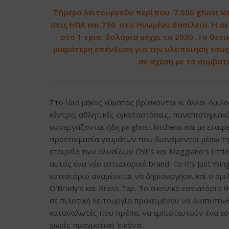
Σήμερα λειτουργούν περίπου 7.500 ghost kit
στις ΗΠΑ και 750 στο Ηνωμένο Βασίλειο. Η α
στο 1 τρισ. δολάρια μέχρι το 2030. Το θετι
μικρότερη επένδυση για την υλοποίησή τους
σε σχέση με τα συμβατ
Στο ίδιο μήκος κύματος βρίσκονται κι άλλοι όμι
κέντρα, αθλητικές εγκαταστάσεις, πανεπιστημιακά
συνεργάζονται ήδη με ghost kitchens και με εται
προετοιμασία γευμάτων που διανέμονται μέσω τη
εταιρεία των αλυσίδων Chili’s και Maggiano’s Littl
αυτός ένα νέο εστιατορικό brand το It’s Just Wi
εστιατόριο αναμένεται να δημιουργήσει και ο όμιλ
O’Brady’s και Brass Tap. Το εικονικό εστιατόριο 
σε πιλοτική λειτουργία προκειμένου να διαπιστωθ
καταναλωτές που πρέπει να εμπιστευτούν ένα εσ
χωρίς πραγματική ‘εικόνα’.