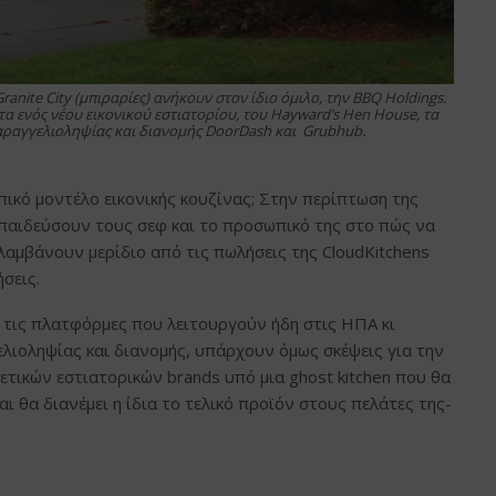
anite City (μπιραρίες) ανήκουν στον ίδιο όμιλο, την BBQ Holdings.
τα ενός νέου εικονικού εστιατορίου, του Hayward’s Hen House, τα
αραγγελιοληψίας και διανομής DoorDash και Grubhub.
πικό μοντέλο εικονικής κουζίνας; Στην περίπτωση της
εκπαιδεύσουν τους σεφ και το προσωπικό της στο πώς να
λαμβάνουν μερίδιο από τις πωλήσεις της CloudKitchens
σεις.
 τις πλατφόρμες που λειτουργούν ήδη στις ΗΠΑ κι
λιοληψίας και διανομής, υπάρχουν όμως σκέψεις για την
τικών εστιατορικών brands υπό μια ghost kitchen που θα
ι θα διανέμει η ίδια το τελικό προϊόν στους πελάτες της-