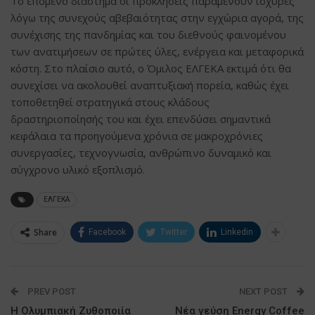
Το επόμενο διάστημα οι προκλήσεις παραμένουν ισχυρές
λόγω της συνεχούς αβεβαιότητας στην εγχώρια αγορά, της
συνέχισης της πανδημίας και του διεθνούς φαινομένου
των ανατιμήσεων σε πρώτες ύλες, ενέργεια και μεταφορικά
κόστη. Στο πλαίσιο αυτό, ο Όμιλος ΕΛΓΕΚΑ εκτιμά ότι θα
συνεχίσει να ακολουθεί αναπτυξιακή πορεία, καθώς έχει
τοποθετηθεί στρατηγικά στους κλάδους
δραστηριοποίησής του και έχει επενδύσει σημαντικά
κεφάλαια τα προηγούμενα χρόνια σε μακροχρόνιες
συνεργασίες, τεχνογνωσία, ανθρώπινο δυναμικό και
σύγχρονο υλικό εξοπλισμό.
ΕΛΓΕΚΑ
Share
Facebook
Twitter
Linkedin
PREV POST
NEXT POST
Η Ολυμπιακή Ζυθοποιία
Nέα γεύση Energy Coffee