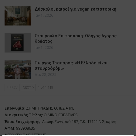
Δύσκολοι καιροί για vegan εστιατορική
Ιαν 1, 2026
Σταυρούλα Επιτροπάκη: Οδηγός Αγοράς
Κρέατος
Ιαν 1, 2026
Γιώργος Τσαπάρας: «Η Ελλάδα είναι
σταυροδρόμι»
Δεκ 28, 2025
PREV
NEXT
1 of 1.118
Επωνυμία:
ΔΗΜΗΤΡΙΑΔΗΣ Θ. & ΣΙΑ ΙΚΕ
Διακριτικός Τίτλος:
O.MIND CREATIVES
Έδρα Επιχείρησης:
Λεωφ. Συγγρού 187, Τ.Κ: 17121 Ν.Σμύρνη
ΑΦΜ:
998908635
ΔΟΥ:
ΚΕΦΟΔΕ ΑΤΤΙΚΗΣ