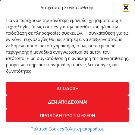
Όνομα Ιδιοκτήτη και Νόμιμο Πρόσωπο
: Θεόδωρος Δημητριάδης
Διαχείριση Συγκατάθεσης
Διευθυντής Σύνταξης:
Ευθυμιάτου Μαίρη
Για να παρέχουμε την καλύτερη εμπειρία, χρησιμοποιούμε
Domain:
grillmagazine.gr
τεχνολογίες όπως cookies για την αποθήκευση ή/και την
πρόσβαση σε πληροφορίες συσκευών. Η συγκατάθεση για τις
Δικαιούχος Domain:
Θεόδωρος Δημητριάδης
εν λόγω τεχνολογίες θα μας επιτρέψει να επεξεργαστούμε
Διευθυντής:
Θεόδωρος Δημητριάδης
δεδομένα προσωπικού χαρακτήρα, όπως συμπεριφορά
Διαχειριστής:
Θεόδωρος Δημητριάδης
περιήγησης ή μοναδικά αναγνωριστικά σε αυτόν τον
Δήλωση Συμμόρφωσης
ιστότοπο. Η μη συγκατάθεση ή η ανάκληση της συγκατάθεσης,
μπορεί να επηρεάσει αρνητικά ορισμένες λειτουργίες και
Αριθμός Πιστοποίησης Μ.Η.Τ.:
242276
δυνατότητες.
ΑΠΟΔΟΧΉ
Home
NEA
ΚΟΥΖΙΝΑ
ΤΕΧΝΟΛΟΓΙΑ
ΛΕΙΤΟΥΡΓΙΑ
ΔΕΝ ΑΠΟΔΈΧΟΜΑΙ
ΑΝΘΡΩΠΟΙ
ΠΕΡΙΟΔΙΚΟ
ΕΠΙΚΟΙΝΩΝΙΑ
ΠΡΟΒΟΛΉ ΠΡΟΤΙΜΉΣΕΩΝ
O.MIND CREATIVES
© 2026 - All Rights Reserved. -
Πολιτική Απορρήτου
Powered by
BYTE A COOKIE
Πολιτική Cookies
Πολιτική απορρήτου