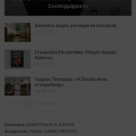
Σουπερμάρκετ»
Δύσκολοι καιροί για vegan εστιατορική
Ιαν 1, 2026
Σταυρούλα Επιτροπάκη: Οδηγός Αγοράς
Κρέατος
Ιαν 1, 2026
Γιώργος Τσαπάρας: «Η Ελλάδα είναι
σταυροδρόμι»
Δεκ 28, 2025
PREV
NEXT
1 of 1.118
Επωνυμία:
ΔΗΜΗΤΡΙΑΔΗΣ Θ. & ΣΙΑ ΙΚΕ
Διακριτικός Τίτλος:
O.MIND CREATIVES