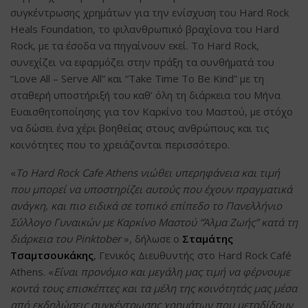
συγκέντρωσης χρημάτων για την ενίσχυση του Hard Rock
Heals Foundation, το φιλανθρωπικό βραχίονα του Hard
Rock, με τα έσοδα να πηγαίνουν εκεί. Το Hard Rock,
συνεχίζει να εφαρμόζει στην πράξη τα συνθήματά του
“Love All – Serve All” και “Take Time To Be Kind” με τη
σταθερή υποστήριξή του καθ’ όλη τη διάρκεια του Μήνα
Ευαισθητοποίησης για τον Καρκίνο του Μαστού, με στόχο
να δώσει ένα χέρι βοηθείας στους ανθρώπους και τις
κοινότητες που το χρειάζονται περισσότερο.
«
Το Hard Rock Cafe Athens νιώθει υπερηφάνεια και τιμή
που μπορεί να υποστηρίζει αυτούς που έχουν πραγματικά
ανάγκη, και πιο ειδικά σε τοπικό επίπεδο το Πανελλήνιο
Σύλλογο Γυναικών με Καρκίνο Μαστού “Άλμα Ζωής” κατά τη
διάρκεια του Pinktober
», δήλωσε ο
Σταμάτης
Τσαμτσουκάκης
, Γενικός Διευθυντής στο Hard Rock Café
Athens. «
Είναι προνόμιο και μεγάλη μας τιμή να φέρνουμε
κοντά τους επισκέπτες και τα μέλη της κοινότητάς μας μέσα
από εκδηλώσεις συγκέντρωσης χρημάτων που μεταδίδουν