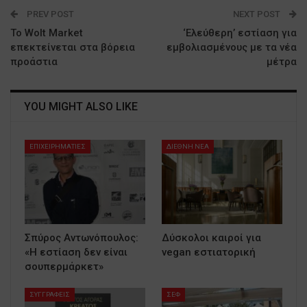
PREV POST
NEXT POST
Το Wolt Market
‘Ελεύθερη’ εστίαση για
επεκτείνεται στα βόρεια
εμβολιασμένους με τα νέα
προάστια
μέτρα
YOU MIGHT ALSO LIKE
ΕΠΙΧΕΙΡΗΜΑΤΙΕΣ
ΔΙΕΘΝΗ ΝΕΑ
Σπύρος Αντωνόπουλος:
Δύσκολοι καιροί για
«Η εστίαση δεν είναι
vegan εστιατορική
σουπερμάρκετ»
ΣΥΓΓΡΑΦΕΙΣ
ΣΕΦ