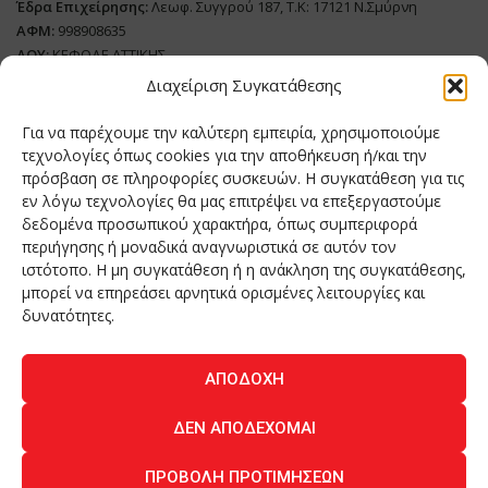
Έδρα Επιχείρησης:
Λεωφ. Συγγρού 187, Τ.Κ: 17121 Ν.Σμύρνη
ΑΦΜ:
998908635
ΔΟΥ:
ΚΕΦΟΔΕ ΑΤΤΙΚΗΣ
Όνομα Ιδιοκτήτη και Νόμιμο Πρόσωπο
: Θεόδωρος Δημητριάδης
Διαχείριση Συγκατάθεσης
Διευθυντής Σύνταξης:
Ευθυμιάτου Μαίρη
Για να παρέχουμε την καλύτερη εμπειρία, χρησιμοποιούμε
Domain:
grillmagazine.gr
τεχνολογίες όπως cookies για την αποθήκευση ή/και την
πρόσβαση σε πληροφορίες συσκευών. Η συγκατάθεση για τις
Δικαιούχος Domain:
Θεόδωρος Δημητριάδης
εν λόγω τεχνολογίες θα μας επιτρέψει να επεξεργαστούμε
Διευθυντής:
Θεόδωρος Δημητριάδης
δεδομένα προσωπικού χαρακτήρα, όπως συμπεριφορά
Διαχειριστής:
Θεόδωρος Δημητριάδης
περιήγησης ή μοναδικά αναγνωριστικά σε αυτόν τον
Δήλωση Συμμόρφωσης
ιστότοπο. Η μη συγκατάθεση ή η ανάκληση της συγκατάθεσης,
μπορεί να επηρεάσει αρνητικά ορισμένες λειτουργίες και
Αριθμός Πιστοποίησης Μ.Η.Τ.:
242276
δυνατότητες.
ΑΠΟΔΟΧΉ
Home
NEA
ΚΟΥΖΙΝΑ
ΤΕΧΝΟΛΟΓΙΑ
ΛΕΙΤΟΥΡΓΙΑ
ΔΕΝ ΑΠΟΔΈΧΟΜΑΙ
ΑΝΘΡΩΠΟΙ
ΠΕΡΙΟΔΙΚΟ
ΕΠΙΚΟΙΝΩΝΙΑ
ΠΡΟΒΟΛΉ ΠΡΟΤΙΜΉΣΕΩΝ