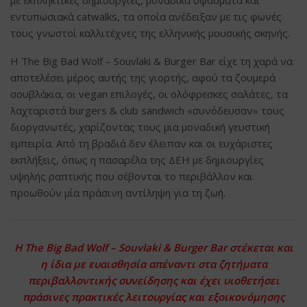
εντυπωσιακά catwalks, τα οποία ανέδειξαν με τις φωνές
τους γνωστοί καλλιτέχνες της ελληνικής μουσικής σκηνής.
Η The Big Bad Wolf – Souvlaki & Burger Bar είχε τη χαρά να
αποτελέσει μέρος αυτής της γιορτής, αφού τα ζουμερά
σουβλάκια, οι vegan επιλογές, οι ολόφρεσκες σαλάτες, τα
λαχταριστά burgers & club sandwich «συνόδευσαν» τους
διοργανωτές, χαρίζοντας τους μια μοναδική γευστική
εμπειρία. Από τη βραδιά δεν έλειπαν και οι ευχάριστες
εκπλήξεις, όπως η πασαρέλα της ΔΕΗ με δημιουργίες
υψηλής ραπτικής που σέβονται το περιβάλλον και
προωθούν μία πράσινη αντίληψη για τη ζωή.
Η The Big Bad Wolf – Souvlaki & Burger Bar στέκεται και
η ίδια με ευαισθησία απέναντι στα ζητήματα
περιβαλλοντικής συνείδησης και έχει υιοθετήσει
πράσινες πρακτικές λειτουργίας και εξοικονόμησης