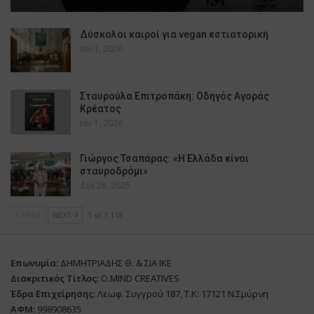
Δύσκολοι καιροί για vegan εστιατορική
Ιαν 1, 2026
Σταυρούλα Επιτροπάκη: Οδηγός Αγοράς
Κρέατος
Ιαν 1, 2026
Γιώργος Τσαπάρας: «Η Ελλάδα είναι
σταυροδρόμι»
Δεκ 28, 2025
PREV
NEXT
1 of 1.118
Επωνυμία:
ΔΗΜΗΤΡΙΑΔΗΣ Θ. & ΣΙΑ ΙΚΕ
Διακριτικός Τίτλος:
O.MIND CREATIVES
Έδρα Επιχείρησης:
Λεωφ. Συγγρού 187, Τ.Κ: 17121 Ν.Σμύρνη
ΑΦΜ:
998908635