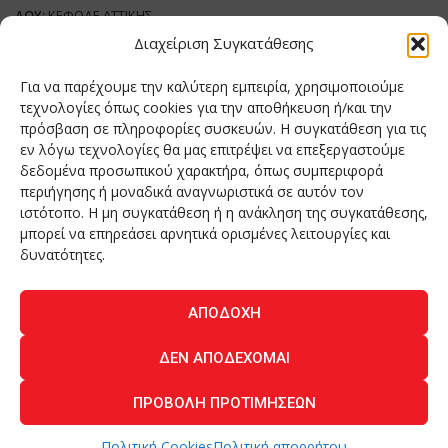
ΔΟΥ:
ΚΕΦΟΔΕ ΑΤΤΙΚΗΣ
Όνομα Ιδιοκτήτη και Νόμιμο Πρόσωπο
: Θεόδωρος Δημητριάδης
Διαχείριση Συγκατάθεσης
Διευθυντής Σύνταξης:
Ευθυμιάτου Μαίρη
Για να παρέχουμε την καλύτερη εμπειρία, χρησιμοποιούμε
Domain:
grillmagazine.gr
τεχνολογίες όπως cookies για την αποθήκευση ή/και την
πρόσβαση σε πληροφορίες συσκευών. Η συγκατάθεση για τις
Δικαιούχος Domain:
Θεόδωρος Δημητριάδης
εν λόγω τεχνολογίες θα μας επιτρέψει να επεξεργαστούμε
Διευθυντής:
Θεόδωρος Δημητριάδης
δεδομένα προσωπικού χαρακτήρα, όπως συμπεριφορά
Διαχειριστής:
Θεόδωρος Δημητριάδης
περιήγησης ή μοναδικά αναγνωριστικά σε αυτόν τον
Δήλωση Συμμόρφωσης
ιστότοπο. Η μη συγκατάθεση ή η ανάκληση της συγκατάθεσης,
μπορεί να επηρεάσει αρνητικά ορισμένες λειτουργίες και
Αριθμός Πιστοποίησης Μ.Η.Τ.:
242276
δυνατότητες.
ΑΠΟΔΟΧΉ
Home
NEA
ΚΟΥΖΙΝΑ
ΤΕΧΝΟΛΟΓΙΑ
ΛΕΙΤΟΥΡΓΙΑ
ΔΕΝ ΑΠΟΔΈΧΟΜΑΙ
ΑΝΘΡΩΠΟΙ
ΠΕΡΙΟΔΙΚΟ
ΕΠΙΚΟΙΝΩΝΙΑ
ΠΡΟΒΟΛΉ ΠΡΟΤΙΜΉΣΕΩΝ
O.MIND CREATIVES
© 2026 - All Rights Reserved. -
Πολιτική Απορρήτου
Powered by
BYTE A COOKIE
Πολιτική Cookies
Πολιτική απορρήτου