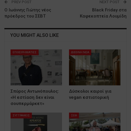
PREV POST
NEXT POST
Ο Ιωάννης Γιώτης νέος
Black Friday στα
πρόεδρος του ΣΕΒΤ
Καφεκοπτεία Λουμίδη
YOU MIGHT ALSO LIKE
ΕΠΙΧΕΙΡΗΜΑΤΙΕΣ
ΔΙΕΘΝΗ ΝΕΑ
Σπύρος Αντωνόπουλος:
Δύσκολοι καιροί για
«Η εστίαση δεν είναι
vegan εστιατορική
σουπερμάρκετ»
ΣΥΓΓΡΑΦΕΙΣ
ΣΕΦ