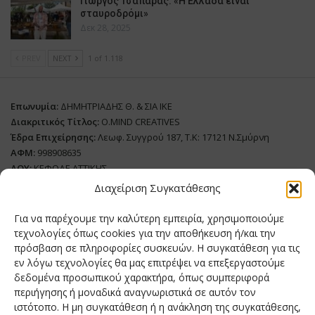
Γιώργος Τσαπάρας: «Η Ελλάδα είναι
σταυροδρόμι»
Δεκ 28, 2025
PREV
NEXT
1 of 1.118
Επωνυμία:
ΔΗΜΗΤΡΙΑΔΗΣ Θ. & ΣΙΑ ΙΚΕ
Διακριτικός Τίτλος:
O.MIND CREATIVES
Έδρα Επιχείρησης:
Λεωφ. Συγγρού 187, Τ.Κ: 17121 Ν.Σμύρνη
ΑΦΜ:
998908635
ΔΟΥ:
ΚΕΦΟΔΕ ΑΤΤΙΚΗΣ
Όνομα Ιδιοκτήτη και Νόμιμο Πρόσωπο
: Θεόδωρος Δημητριάδης
Διαχείριση Συγκατάθεσης
Διευθυντής Σύνταξης:
Ευθυμιάτου Μαίρη
Για να παρέχουμε την καλύτερη εμπειρία, χρησιμοποιούμε
Domain:
grillmagazine.gr
τεχνολογίες όπως cookies για την αποθήκευση ή/και την
Δικαιούχος Domain:
Θεόδωρος Δημητριάδης
πρόσβαση σε πληροφορίες συσκευών. Η συγκατάθεση για τις
εν λόγω τεχνολογίες θα μας επιτρέψει να επεξεργαστούμε
Διευθυντής:
Θεόδωρος Δημητριάδης
δεδομένα προσωπικού χαρακτήρα, όπως συμπεριφορά
Διαχειριστής:
Θεόδωρος Δημητριάδης
περιήγησης ή μοναδικά αναγνωριστικά σε αυτόν τον
Δήλωση Συμμόρφωσης
ιστότοπο. Η μη συγκατάθεση ή η ανάκληση της συγκατάθεσης,