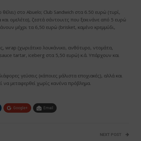
ο θέλει) στο Abuelo; Club Sandwich στα 6.50 ευρώ (τυρί,
 και ομελέτα), ζεστά σάντουιτς που ξεκινάνε από 5 ευρώ
τάνουν μέχρι τα 6,50 ευρώ (brisket, καμένο κρεμμύδι,
ς, wrap (χωριάτικο λουκάνικο, ανθότυρο, ντομάτα,
auce tartar, iceberg στα 5,50 ευρώ) κ.ά. Υπάρχουν και
ιάφορες γεύσεις (κάποιες μάλιστα εποχιακές), αλλά και
ί να μεταφερθεί χωρίς κανένα πρόβλημα.
Google+
Email
NEXT POST