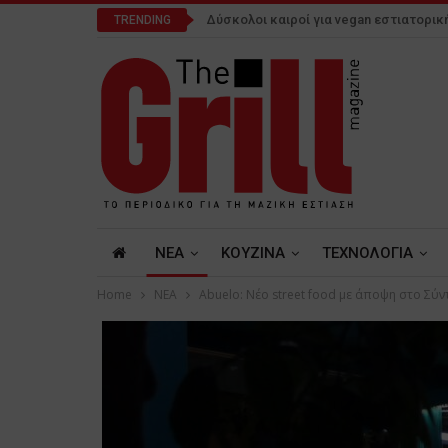
Δύσκολοι καιροί για vegan εστιατορικ
TRENDING
NEA
ΚΟΥΖΙΝΑ
ΤΕΧΝΟΛΟΓΙΑ
Home
NEA
Abuelo: Νέο street food με άποψη στο Σύ