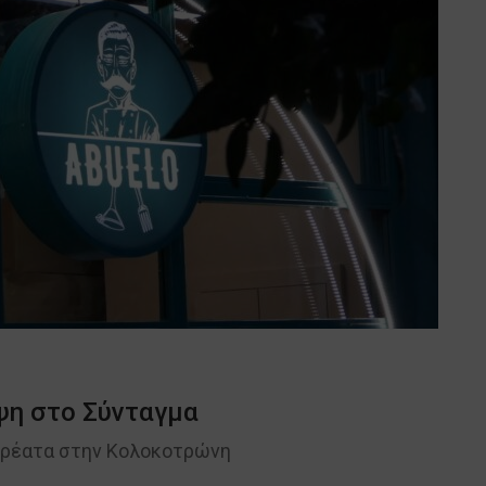
οψη στο Σύνταγμα
 κρέατα στην Κολοκοτρώνη