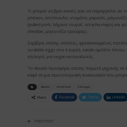
Τι μπορεί να βρει κανείς (και να παραγγείλει αν τ
μπέικον, κοτόπουλο, ντομάτα, μαρούλι, μαγιονέζα
(pulled pork, λάχανο τουρσί, sriracha mayo) και φ
cheddar, μαγιονέζα τρούφας).
Σερβίρει επίσης σαλάτες, φρεσκοκομμένες πατάτε
scrabble eggs στα 4 ευρώ), sando (φιλέτο τόνου, s
επιλογές για vegan καταναλωτές.
To Abuelo προσφέρει επίσης παγωτό μηχανής σε δ
καφέ σε μια πρωτοποριακή συσκευασία που μπορε
Abuelo
street food
Σύνταγμα
Share
Facebook
Twitter
Linkedin
PREV POST