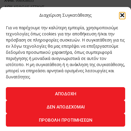
ΑΦΜ:
998908635
ΔΟΥ:
ΚΕΦΟΔΕ ΑΤΤΙΚΗΣ
Όνομα Ιδιοκτήτη και Νόμιμο Πρόσωπο
: Θεόδωρος Δημητριάδης
Διαχείριση Συγκατάθεσης
Διευθυντής Σύνταξης:
Ευθυμιάτου Μαίρη
Για να παρέχουμε την καλύτερη εμπειρία, χρησιμοποιούμε
Domain:
grillmagazine.gr
τεχνολογίες όπως cookies για την αποθήκευση ή/και την
πρόσβαση σε πληροφορίες συσκευών. Η συγκατάθεση για τις
Δικαιούχος Domain:
Θεόδωρος Δημητριάδης
εν λόγω τεχνολογίες θα μας επιτρέψει να επεξεργαστούμε
Διευθυντής:
Θεόδωρος Δημητριάδης
δεδομένα προσωπικού χαρακτήρα, όπως συμπεριφορά
Διαχειριστής:
Θεόδωρος Δημητριάδης
περιήγησης ή μοναδικά αναγνωριστικά σε αυτόν τον
Δήλωση Συμμόρφωσης
ιστότοπο. Η μη συγκατάθεση ή η ανάκληση της συγκατάθεσης,
μπορεί να επηρεάσει αρνητικά ορισμένες λειτουργίες και
Αριθμός Πιστοποίησης Μ.Η.Τ.:
242276
δυνατότητες.
ΑΠΟΔΟΧΉ
Home
NEA
ΚΟΥΖΙΝΑ
ΤΕΧΝΟΛΟΓΙΑ
ΛΕΙΤΟΥΡΓΙΑ
ΔΕΝ ΑΠΟΔΈΧΟΜΑΙ
ΑΝΘΡΩΠΟΙ
ΠΕΡΙΟΔΙΚΟ
ΕΠΙΚΟΙΝΩΝΙΑ
ΠΡΟΒΟΛΉ ΠΡΟΤΙΜΉΣΕΩΝ
O.MIND CREATIVES
© 2026 - All Rights Reserved. -
Πολιτική Απορρήτου