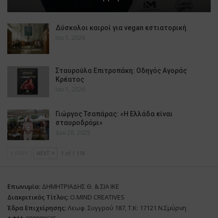
Δύσκολοι καιροί για vegan εστιατορική
Ιαν 1, 2026
Σταυρούλα Επιτροπάκη: Οδηγός Αγοράς
Κρέατος
Ιαν 1, 2026
Γιώργος Τσαπάρας: «Η Ελλάδα είναι
σταυροδρόμι»
Δεκ 28, 2025
PREV
NEXT
1 of 1.118
Επωνυμία:
ΔΗΜΗΤΡΙΑΔΗΣ Θ. & ΣΙΑ ΙΚΕ
Διακριτικός Τίτλος:
O.MIND CREATIVES
Έδρα Επιχείρησης:
Λεωφ. Συγγρού 187, Τ.Κ: 17121 Ν.Σμύρνη