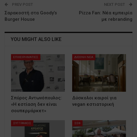
PREV POST
NEXT POST
Σαρακοστή στα Goody’s
Pizza Fan: Νέα εμπειρία
Burger House
με rebranding
YOU MIGHT ALSO LIKE
ΕΠΙΧΕΙΡΗΜΑΤΙΕΣ
ΔΙΕΘΝΗ ΝΕΑ
Σπύρος Αντωνόπουλος:
Δύσκολοι καιροί για
«Η εστίαση δεν είναι
vegan εστιατορική
σουπερμάρκετ»
ΣΥΓΓΡΑΦΕΙΣ
ΣΕΦ