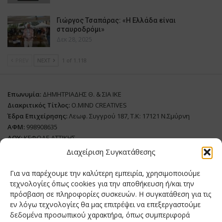
Γιώργος Τσαπάρας: «Η Ελλάδα είναι
σταυροδρόμι»
Δεκ 28, 2025
PREV
NEXT
1 of 1.118
Επωνυμία:
ΔΗΜΗΤΡΙΑΔΗΣ Θ. & ΣΙΑ ΙΚΕ
Διακριτικός Τίτλος:
O.MIND CREATIVES
Έδρα Επιχείρησης:
Λεωφ. Συγγρού 187, Τ.Κ: 17121 Ν.Σμύρνη
ΑΦΜ:
998908635
ΔΟΥ:
ΚΕΦΟΔΕ ΑΤΤΙΚΗΣ
Όνομα Ιδιοκτήτη και Νόμιμο Πρόσωπο
: Θεόδωρος Δημητριάδης
Διαχείριση Συγκατάθεσης
Διευθυντής Σύνταξης:
Ευθυμιάτου Μαίρη
Για να παρέχουμε την καλύτερη εμπειρία, χρησιμοποιούμε
Domain:
grillmagazine.gr
τεχνολογίες όπως cookies για την αποθήκευση ή/και την
πρόσβαση σε πληροφορίες συσκευών. Η συγκατάθεση για τις
Δικαιούχος Domain:
Θεόδωρος Δημητριάδης
εν λόγω τεχνολογίες θα μας επιτρέψει να επεξεργαστούμε
Διευθυντής:
Θεόδωρος Δημητριάδης
δεδομένα προσωπικού χαρακτήρα, όπως συμπεριφορά
Διαχειριστής:
Θεόδωρος Δημητριάδης