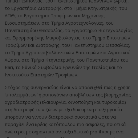
Τμήμα Γεωπονίας, του Πανεπιστημίου Ιωαννίνων (Άρτα),
το Εργαστήριο Διατροφής, στο Τμήμα Κτηνιατρικής του
ΑΠΘ, το Εργαστήριο Τροφίμων και Μηχανικής
Βιοσυστημάτων, στο Τμήμα Αγροτεχνολογίας, του
Πανεπιστημίου Θεσσαλίας, το Εργαστήριο Βιοτεχνολογίας
και Εφαρμοσμένης Μικροβιολογίας, στο Τμήμα Επιστημών
Τροφίμων και Διατροφής, του Πανεπιστημίου Θεσσαλίας,
το Τμήμα Αγροπεριβαλλοντικών Επιστημών και Αγροτικού
Χώρου, στο Τμήμα Κτηνιατρικής, του Πανεπιστημίου του
Bari, το Eθνικό Συμβούλιο Ερευνών της Ιταλίας και το
Ινστιτούτο Επιστημών Τροφίμων.
Στόχος της συνεργασίας είναι να αποδειχθεί πως η χρήση
‘υπολειμμάτων’ ή ρυπογόνων αποβλήτων της βιομηχανίας
αγροδιατροφής (ελαιουργία, οινοποίηση και τυροκομία)
στη διατροφή των ζώων με εξειδικευμένη επεξεργασία
μπορούν να γίνουν διατροφικά συστατικά ώστε να
παραχθεί ένα κρέας κοτόπουλου πιο ασφαλές, ποιοτικά
ανώτερο, με σημαντικό αντιοξειδωτικό profil και με ένα