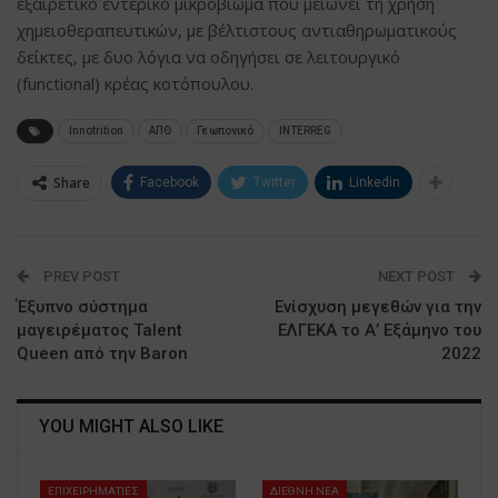
εξαιρετικό εντερικό μικροβίωμα που μειώνει τη χρήση
χημειοθεραπευτικών, με βέλτιστους αντιαθηρωματικούς
δείκτες, με δυο λόγια να οδηγήσει σε λειτουργικό
(functional) κρέας κοτόπουλου.
Innotrition
ΑΠΘ
Γεωπονικό
ΙNTERREG
Share
Facebook
Twitter
Linkedin
PREV POST
NEXT POST
Έξυπνο σύστημα
Ενίσχυση μεγεθών για την
μαγειρέματος Talent
ΕΛΓΕΚΑ το Α’ Εξάμηνο του
Queen από την Baron
2022
YOU MIGHT ALSO LIKE
ΕΠΙΧΕΙΡΗΜΑΤΙΕΣ
ΔΙΕΘΝΗ ΝΕΑ